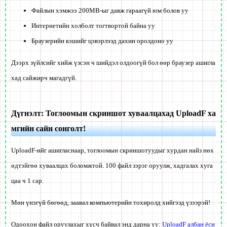
Файлын хэмжээ 200MB-ыг давж гараагүй юм болов уу
Интернетийн холболт тогтвортой байна уу
Браузерийн кэшийг цэвэрлээд дахин оролдоно уу
Дээрх зүйлсийг хийж үзсэн ч шийдэл олдоогүй бол өөр браузер ашигла
хад сайжирч магадгүй.
Дүгнэлт: Тоглоомын скриншот хуваалцахад UploadF ха
мгийн сайн сонголт!
UploadF-ийг ашигласнаар, тоглоомын скриншотуудыг хурдан найз нөх
өдтэйгөө хуваалцах боломжтой. 100 файл зэрэг оруулж, хадгалах хуга
цаа ч 1 сар.
Мөн үнэгүй бөгөөд, заавал компьютерийн тохиролд хийгээд үзээрэй!
Одоохон файл оруулахыг хүсч байвал энд дарна уу:
UploadF албан ёсн