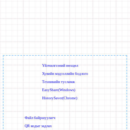
Үйлчилгээний нөхцөл
Хувийн мэдээллийн бодлого
Техникийн тусламж
EasyShare(Windows)
HistorySaver(Chrome)
Файл байршуулагч
QR кодыг задлах