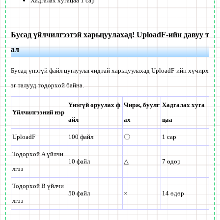
Хадгалах хугацаа 1 сар
Бусад үйлчилгээтэй харьцуулахад! UploadF-ийн давуу т
ал
Бусад үнэгүй файл цуглуулагчидтай харьцуулахад UploadF-ийн хүчирх
эг талууд тодорхой байна.
Үнэгүй оруулах ф
Чирж, буулг
Хадгалах хуга
Үйлчилгээний нэр
айл
ах
цаа
UploadF
100 файл
〇
1 сар
Тодорхой A үйлчи
10 файл
△
7 өдөр
лгээ
Тодорхой B үйлчи
50 файл
×
14 өдөр
лгээ