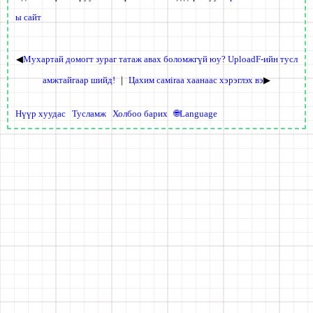
ы сайт
◀
Мухартай домогт зураг татаж авах боломжгүй юу? UploadF-ийн тусл
амжтайгаар шийд!
｜
Цахим самiraa хаанаас хэрэглэх вэ
▶
Нүүр хуудас
Тусламж
Холбоо барих
🌐Language