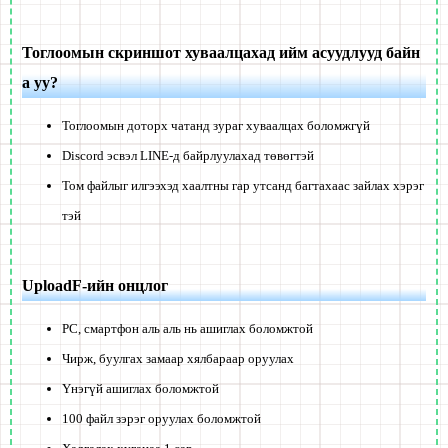
Тоглоомын скриншот хуваалцахад ийм асуудлууд байн
а уу?
Тоглоомын доторх чатанд зураг хуваалцах боломжгүй
Discord эсвэл LINE-д байрлуулахад төвөгтэй
Том файлыг илгээхэд хаалтны гар утсанд багтахаас зайлах хэрэг
тэй
UploadF-ийн онцлог
PC, смартфон аль аль нь ашиглах боломжтой
Чирж, буулгах замаар хялбараар оруулах
Үнэгүй ашиглах боломжтой
100 файл зэрэг оруулах боломжтой