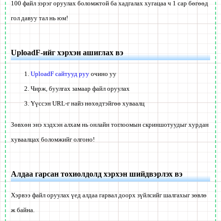
100 файл зэрэг оруулах боломжтой ба хадгалах хугацаа ч 1 сар бөгөөд
гол давуу тал нь юм!
UploadF-ийг хэрхэн ашиглах вэ
UploadF сайтууд руу
очино уу
Чирж, буулгах замаар файл оруулах
Үүссэн URL-г найз нөхөдтэйгөө хуваалц
Зөвхөн энэ хэдхэн алхам нь онлайн тоглоомын скриншотуудыг хурдан
хуваалцах боломжийг олгоно!
Алдаа гарсан тохиолдолд хэрхэн шийдвэрлэх вэ
Хэрвээ файл оруулах үед алдаа гарвал доорх зүйлсийг шалгахыг зөвлө
ж байна.