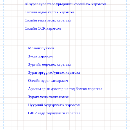
AI зураг суралтаас урьдчилан сэргийлэх хэрэгсэл
Өнгийн кодыг гаргах хэрэгсэл
Онлайн текст засах хэрэгсэл
Онлайн OCR хэрэгсэл
Мозайк бүтээгч
Зүсэх хэрэгсэл
Зургийг өөрчлөх хэрэгсэл
Зураг эргүүлэх/үнгээх хэрэгсэл
Онлайн зураг засварлагч
Арьсны арын дэвсгэр ил тод болгох хэрэгсэл
Зурагт усны тамга нэмэх
Нүүрний бүдгэрүүлэх хэрэгсэл
GIF 2 кадр хөрвүүлэгч хэрэгсэл