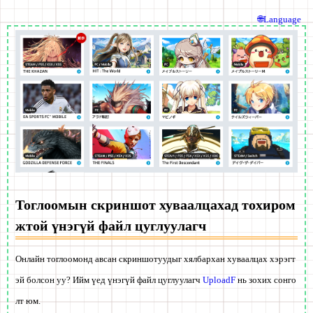
🌐Language
Тоглоомын скриншот хуваалцахад тохиром
жтой үнэгүй файл цуглуулагч
Онлайн тоглоомонд авсан скриншотуудыг хялбархан хуваалцах хэрэгт
эй болсон уу? Ийм үед үнэгүй файл цуглуулагч
UploadF
нь зохих сонго
лт юм.