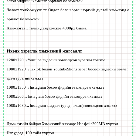
эсвэл өндрийн хэмжээг өөрчлөх боломжтой.
Чөлөөт хэлбэржүүлэлт: Өндөр болон өргөн зэргийг дуртай хэмжээнд ө
өрчлөх боломжтой.
Хэмжээгээ 1 талын дээд хэмжээ 4000px байна.
Ихэнх хэрэглэх хэмжээний жагсаалт
1280x720→Youtube видеоны зөвлөгдсөн зурагны хэмжээ.
1080x1920→Tiktok болон YoutubeShorts зэрэг босоон видеоны зөвлөг
дсөн зурагны хэмжээ
1080x1350→Instagram босоо фидийн зөвлөгдсөн хэмжээ
1080x566→Instagram босоо фидийн зөвлөгдсөн хэмжээ
1080x1080→Instagram квадрат (урьдчилсан) зөвлөгдсөн хэмжээ
Дэмжлэгийн байдал Хэмжээний хязгаар: Нэг файл
200MB
хүртэл
Нэг удаад: 100 файл хүртэл