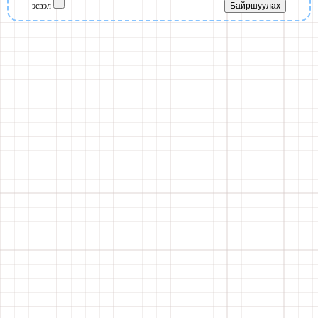
эсвэл