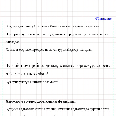
🌐Language
Браузер дээр үнэгүй хэрэглэж болох хэмжээг өөрчлөх хэрэгсэл!
Чартерын бүртгэл шаардлагагүй, компьютер, ухаалаг утас аль аль нь а
жилладаг.
Хэмжээг өөрчлөх процесс нь локал (уурхай) дээр явагддаг.
Зургийн бүтцийг хадгалж, хэмжээг өргөжүүлэх эсвэ
л багасгах нь хялбар!
Бүх зүйл
үнэгүй
ашиглах боломжтой.
Хэмжээг өөрчлөх хэрэгслийн функцийг
Бүтцийн хадгалалт: Анхны зургийн бүтцийг хадгалахдаа дуртай өргөн