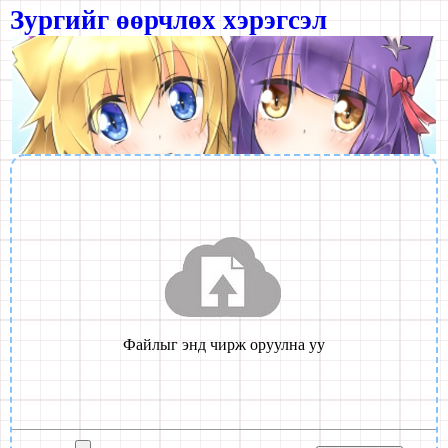
Зургийг өөрчлөх хэрэгсэл