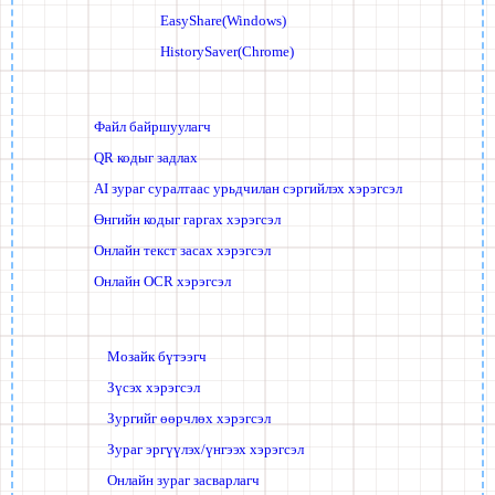
EasyShare(Windows)
HistorySaver(Chrome)
Файл байршуулагч
QR кодыг задлах
AI зураг суралтаас урьдчилан сэргийлэх хэрэгсэл
Өнгийн кодыг гаргах хэрэгсэл
Онлайн текст засах хэрэгсэл
Онлайн OCR хэрэгсэл
Мозайк бүтээгч
Зүсэх хэрэгсэл
Зургийг өөрчлөх хэрэгсэл
Зураг эргүүлэх/үнгээх хэрэгсэл
Онлайн зураг засварлагч