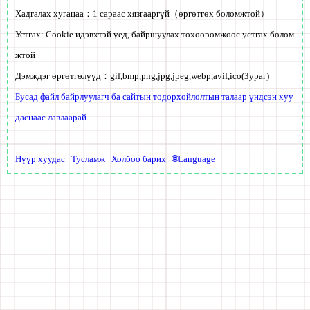
Хадгалах хугацаа：
1 сараас хязгааргүй
（өргөтгөх боломжтой）
Устгах:
Cookie идэвхтэй үед, байршуулах төхөөрөмжөөс
устгах болом
жтой
Дэмждэг өргөтгөлүүд：
gif,bmp,png,jpg,jpeg,webp,avif,ico
(Зураг)
Бусад файл байрлуулагч ба сайтын тодорхойлолтын талаар үндсэн хуу
даснаас лавлаарай.
Нүүр хуудас
Тусламж
Холбоо барих
🌐Language