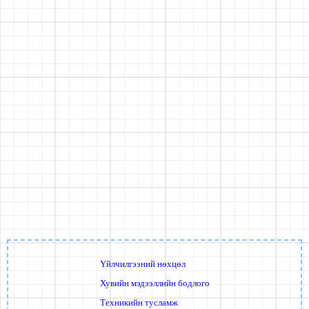
Үйлчилгээний нөхцөл
Хувийн мэдээллийн бодлого
Техникийн тусламж