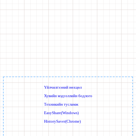
Үйлчилгээний нөхцөл
Хувийн мэдээллийн бодлого
Техникийн тусламж
EasyShare(Windows)
HistorySaver(Chrome)