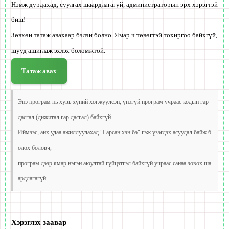
Нэмж дурдахад, суулгах шаардлагагүй, администраторын эрх хэрэгтэй
биш!
Зөвхөн татаж авахаар бэлэн болно. Ямар ч төвөгтэй тохиргоо байхгүй,
шууд ашиглаж эхлэх боломжтой.
Татаж авах
Энэ програм нь хувь хүний хөгжүүлсэн, үнэгүй програм учраас кодын гар
дасгал (дижитал гар дасгал) байхгүй.
Иймээс, анх удаа ажиллуулахад "Гарсан хэн бэ" гэж үзэгдэх асуудал байж б
олох боловч,
програм дээр ямар нэгэн аюултай гүйцэтгэл байхгүй учраас санаа зовох ша
ардлагагүй.
Хэрэглэх заавар