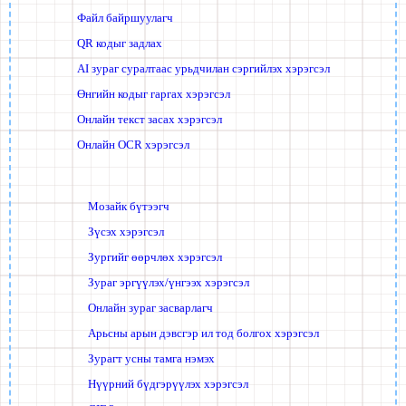
Файл байршуулагч
QR кодыг задлах
AI зураг суралтаас урьдчилан сэргийлэх хэрэгсэл
Өнгийн кодыг гаргах хэрэгсэл
Онлайн текст засах хэрэгсэл
Онлайн OCR хэрэгсэл
Мозайк бүтээгч
Зүсэх хэрэгсэл
Зургийг өөрчлөх хэрэгсэл
Зураг эргүүлэх/үнгээх хэрэгсэл
Онлайн зураг засварлагч
Арьсны арын дэвсгэр ил тод болгох хэрэгсэл
Зурагт усны тамга нэмэх
Нүүрний бүдгэрүүлэх хэрэгсэл