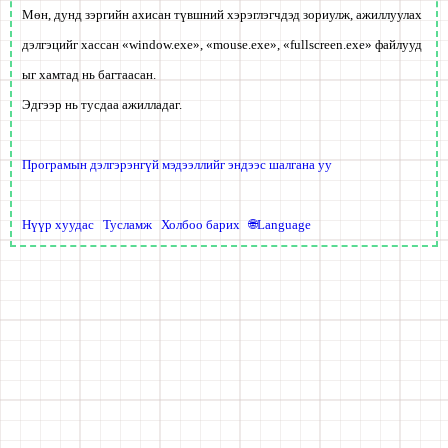
Мөн, дунд зэргийн ахисан түвшний хэрэглэгчдэд зориулж, ажиллуулах
дэлгэцийг хассан «window.exe», «mouse.exe», «fullscreen.exe» файлууд
ыг хамтад нь багтаасан.
Эдгээр нь тусдаа ажилладаг.
Програмын дэлгэрэнгүй мэдээллийг эндээс шалгана уу
Нүүр хуудас
Тусламж
Холбоо барих
🌐Language