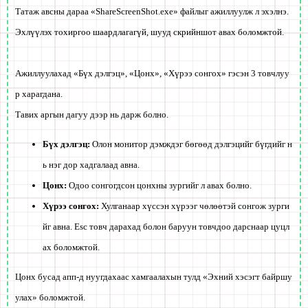
Татаж авсны дараа «ShareScreenShot.exe» файлыг ажиллуулж л эхэлнэ.
Эхлүүлэх тохиргоо шаардлагагүй, шууд скрийншот авах боломжтой.
Ажиллуулахад «Бүх дэлгэц», «Цонх», «Хүрээ сонгох» гэсэн 3 товчлуу
р харагдана.
Тавих аргын дагуу дээр нь дарж болно.
Бүх дэлгэц:
Олон монитор дэмждэг бөгөөд дэлгэцийг бүгдийг н
ь нэг дор хадгалаад авна.
Цонх:
Одоо сонгогдсон цонхны зургийг л авах болно.
Хүрээ сонгох:
Хулганаар хүссэн хүрээг чөлөөтэй сонгож зурги
йг авна. Esc товч дарахад болон баруун товчдоо дарснаар цуцл
ах боломжтой.
Цонх бусад апп-д нуугдахаас хамгаалахын тулд «Эхний хэсэгт байршу
улах» боломжтой.