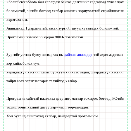
«ShareScreenShot» бол харагдаж байгаа дэлгэцийг хадгалаад хуваалцах
боломжтой, энгийн бөгөөд хялбар ашиглах зориулалттай скрийншотын
хэрэгсэл юм.
Ашиглахад 1 дарлалттай, авсан зургийг шууд хуваалцах боломжтой.
Програмын хэмжээ нь ердөө 90
КБ
хэмжээтэй.
Зургийг устгах буюу засварлах нь
файлын аплоадер
-тэй адил мэдрэмж
ээр хийж болох тул,
харагдахгүй хэсгийг хагас бүрхүүл хийхээс гадна, шаардахгүй хэсгийг
тайрч авах зэрэг засварлалт хийхэд хялбар.
Програм нь сайттай ижил хэл дээр автоматаар тохирох бөгөөд, PC-ийн
тохиргооны хэлний дагуу харуулалт өөрчлөгддөг.
Хэн бүхэнд ашиглахад хялбар, найдвартай програм юм.