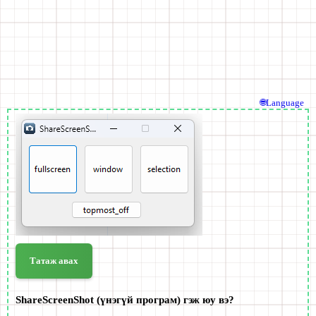
🌐Language
Татаж авах
ShareScreenShot (үнэгүй програм) гэж юу вэ?