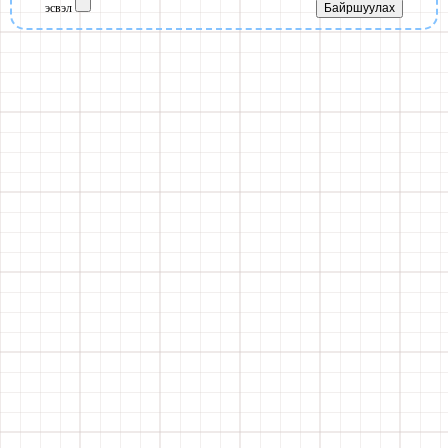
эсвэл