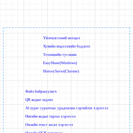
Үйлчилгээний нөхцөл
Хувийн мэдээллийн бодлого
Техникийн тусламж
EasyShare(Windows)
HistorySaver(Chrome)
Файл байршуулагч
QR кодыг задлах
AI зураг суралтаас урьдчилан сэргийлэх хэрэгсэл
Өнгийн кодыг гаргах хэрэгсэл
Онлайн текст засах хэрэгсэл
Онлайн OCR хэрэгсэл