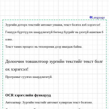
🌐Language
Зургийн доторх текстийг автомат уншиж, текст болгох вэб хэрэгсэл!
Гишүүн бүртгүүлэх шаардлагагүй
бөгөөд бүгдийг нь үнэгүй ашиглаж б
олно.
Текст таних процесс нь төхөөрөмж дээр явагдаж байна.
Долоочин товшилтоор зургийн текстийг текст болг
ох хэрэгсэл!
Програмыг суулгах шаардлагагүй.
OCR хэрэгслийн функцууд
Автозагвар: Зургийн текстийг автомат хувиргаж текст болгоно.