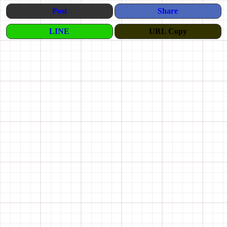
Post
Share
LINE
URL Copy