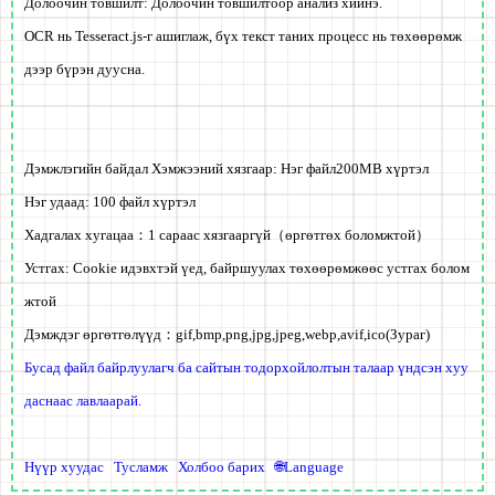
Долоочин товшилт: Долоочин товшилтоор анализ хийнэ.
OCR нь
Tesseract.js
-г ашиглаж, бүх текст таних процесс нь төхөөрөмж
дээр бүрэн дуусна.
Дэмжлэгийн байдал Хэмжээний хязгаар: Нэг файл
200MB
хүртэл
Нэг удаад: 100 файл хүртэл
Хадгалах хугацаа：
1 сараас хязгааргүй
（өргөтгөх боломжтой）
Устгах:
Cookie идэвхтэй үед, байршуулах төхөөрөмжөөс
устгах болом
жтой
Дэмждэг өргөтгөлүүд：
gif,bmp,png,jpg,jpeg,webp,avif,ico
(Зураг)
Бусад файл байрлуулагч ба сайтын тодорхойлолтын талаар үндсэн хуу
даснаас лавлаарай.
Нүүр хуудас
Тусламж
Холбоо барих
🌐Language