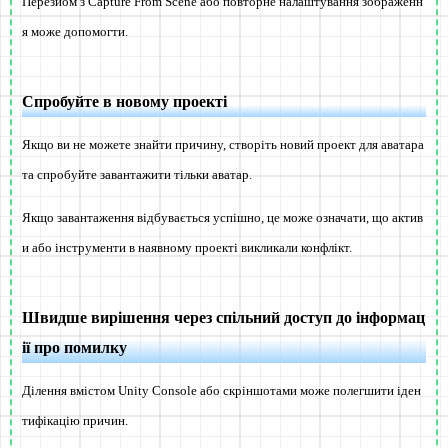
Перезйом з Capture From Scene або повторне налаштування зображенн
я може допомогти.
Спробуйте в новому проекті
Якщо ви не можете знайти причину, створіть новий проект для аватара
та спробуйте завантажити тільки аватар.
Якщо завантаження відбувається успішно, це може означати, що актив
и або інструменти в наявному проекті викликали конфлікт.
Швидше вирішення через спільний доступ до інформац
ії про помилку
Ділення вмістом Unity Console або скріншотами може полегшити іден
тифікацію причин.