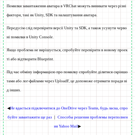
Помилки завантаження аватара в VRChat можуть виникати через різні
фактори, такі як Unity, SDK та налаштування аватара.
Передусім слід перевірити версії Unity та SDK, а також усунути черво
ні помилки в Unity Console.
Якщо проблема не вирішується, спробуйте перевірити в новому проек
ті або відтворити Blueprint.
Під час обміну інформацією про помилку спробуйте ділитися скріншо
тами або лог-файлами через UploadF, це допоможе отримати поради ві
д інших.
◀
Не вдається підключитися до OneDrive через Teams, будь ласка, спро
буйте завантажити ще раз
｜
Способы решения проблемы переполнен
ия Yahoo Mail
▶