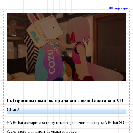
🌐Language
Які причини помилок при завантаженні аватара в VR
Chat?
У VRChat аватари завантажуються за допомогою Unity та VRChat SD
K, але часто виникають помилки в процесі.