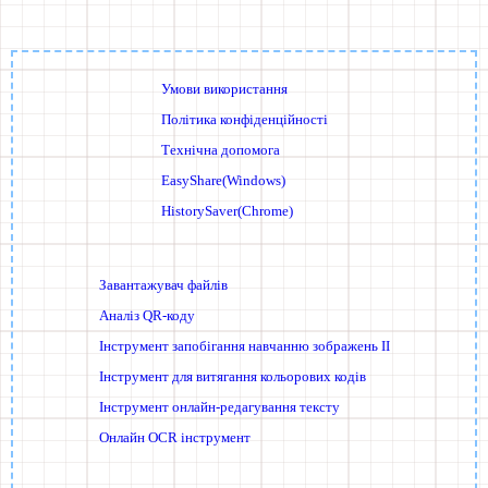
Умови використання
Політика конфіденційності
Технічна допомога
EasyShare(Windows)
HistorySaver(Chrome)
Завантажувач файлів
Аналіз QR-коду
Інструмент запобігання навчанню зображень ІІ
Інструмент для витягання кольорових кодів
Інструмент онлайн-редагування тексту
Онлайн OCR інструмент