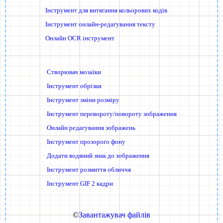
Інструмент для витягання кольорових кодів
Інструмент онлайн-редагування тексту
Онлайн OCR інструмент
Створювач мозаїки
Інструмент обрізки
Інструмент зміни розміру
Інструмент перевороту/повороту зображення
Онлайн редагування зображень
Інструмент прозорого фону
Додати водяний знак до зображення
Інструмент розмиття обличчя
Інструмент GIF 2 кадри
©
Завантажувач файлів