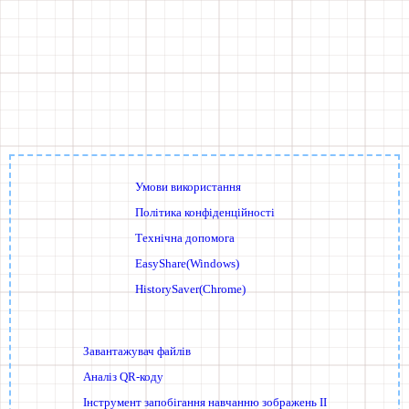
Умови використання
Політика конфіденційності
Технічна допомога
EasyShare(Windows)
HistorySaver(Chrome)
Завантажувач файлів
Аналіз QR-коду
Інструмент запобігання навчанню зображень ІІ