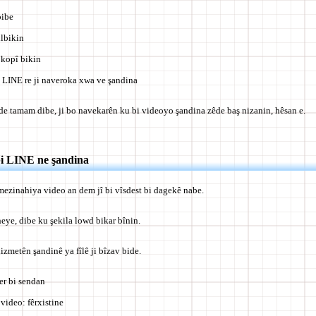
bibe
ilbikin
kopî bikin
 LINE re ji naveroka xwa ve şandina
de tamam dibe, ji bo navekarên ku bi videoyo şandina zêde baş nizanin, hêsan e.
i LINE ne şandina
mezinahiya video an dem jî bi vîsdest bi dagekê nabe.
eye, dibe ku şekila lowd bikar bînin.
zmetên şandinê ya fîlê ji bîzav bide.
er bi sendan
video: fêrxistine