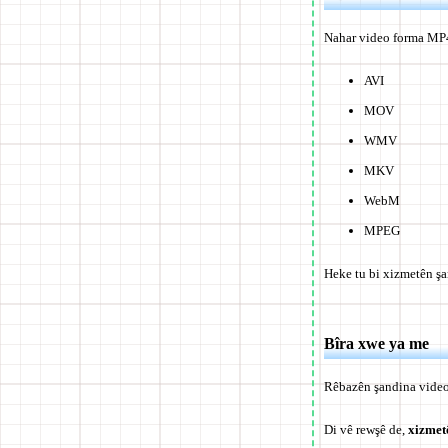
Nahar video forma MP4
AVI
MOV
WMV
MKV
WebM
MPEG
Heke tu bi xizmetên şa
Bîra xwe ya me
Rêbazên şandina video 
Di vê rewşê de,
xizmet