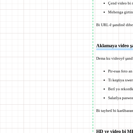
Çend video bi n
Mehenga girtin
Bi URL-ê şandinê dibe
Aklamaya video ş
Dema ku videoyê şandin
Pir-esas foto an
Ti keştiya xwerû
Berî yo rekordk
Salarîya paswor
Bi taybetî bi karûbaran 
HD ve video bi M