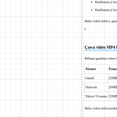
Karûbaran ji bo
Karûbaran ji bo
Heke video kêm e, şand
e.
Çawa video MP4 b
Rêbaza şandina video b
Xizmet
Temaş
Gmail
25MB
Outlook
20MB
Yahoo! E-name
25MB
Heke video kêm kutikê y