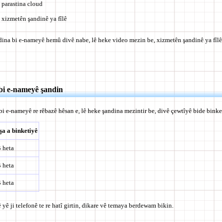
 parastina cloud
 xizmetên şandinê ya fîlê
ina bi e-nameyê hemû divê nabe, lê heke video mezin be, xizmetên şandinê ya fîlê 
i e-nameyê şandin
i e-nameyê re rêbazê hêsan e, lê heke şandina mezintir be, divê çewtîyê bide binke
a a binketiyê
 heta
 heta
 heta
ê ji telefonê te re hatî girtin, dikare vê temaya berdewam bikin.