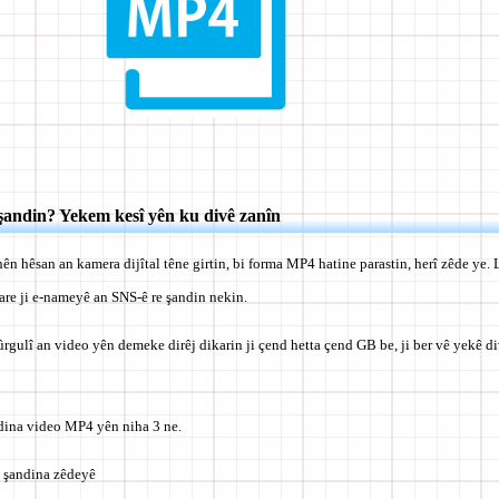
andin? Yekem kesî yên ku divê zanîn
ên hêsan an kamera dijîtal têne girtin, bi forma MP4 hatine parastin, herî zêde ye. 
kare ji e-nameyê an SNS-ê re şandin nekin.
ûrgulî an video yên demeke dirêj dikarin ji çend hetta çend GB be, ji ber vê yekê di
dina video MP4 yên niha 3 ne.
 şandina zêdeyê