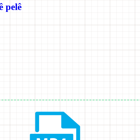
ê pelê