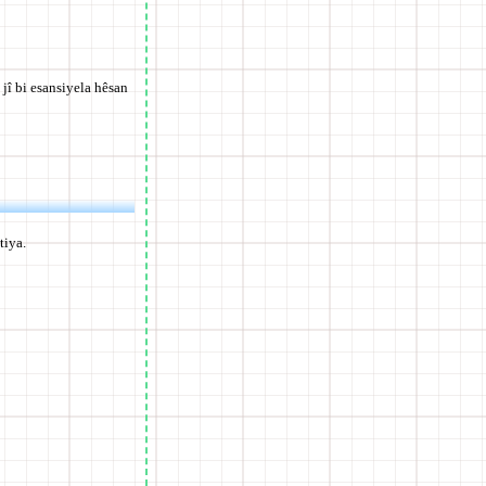
jî bi esansiyela hêsan
tiya.