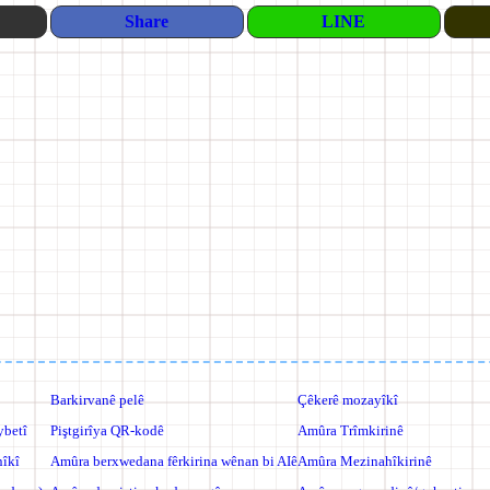
Share
LINE
Barkirvanê pelê
Çêkerê mozayîkî
ybetî
Piştgirîya QR-kodê
Amûra Trîmkirinê
nîkî
Amûra ber­xwedana fêrkirina wênan bi AIê
Amûra Mezinahîkirinê