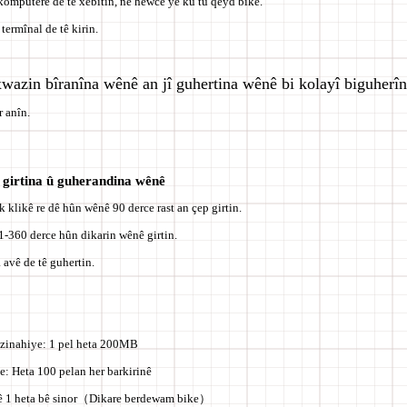
omputere de tê xebitîn, ne hewce ye ku tu qeyd bike.
 termînal de tê kirin.
azin bîranîna wênê an jî guhertina wênê bi kolayî biguherîn
r anîn.
girtina û guherandina wênê
k klikê re dê hûn wênê 90 derce rast an çep girtin.
 1-360 derce hûn dikarin wênê girtin.
 avê de tê guhertin.
zinahiye: 1 pel
heta 200MB
: Heta 100 pelan her barkirinê
 1 heta bê sinor
（Dikare berdewam bike）