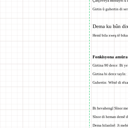
Çarçoveya mobayel û k
Girtin û guhertin di ser
Dema ku hûn dixw
Hemî
bila xweş
tê bika
Fonkîsyona amûra 
Girtina 90 derce: Bi ye
Girtina bi derce tayîn:
Guhertin: Wênê di rêza
Bi hevahengî Sînor me
Sînor di heman demê de
Dema hilanînê:
Ji mehê