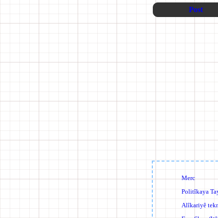
Post
Merc
Politîkaya Ta
Alîkariyê tek