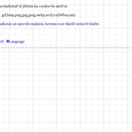
na barkirinê tê jêbirin ku cookie-ên aktif in
n：
gif,bmp,png,jpg,jpeg,webp,avif,ico
(Wêneyan)
adkeran an specsên malpera, kerema xwe rûpelê sernavê binêre.
ilî
🌐Language