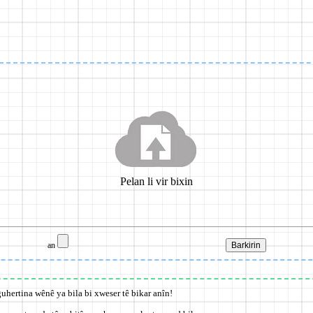
an
uhertina wênê ya bila bi xweser tê bikar anîn!