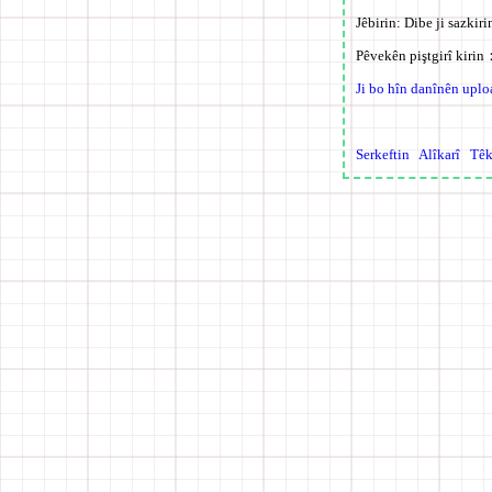
Jêbirin:
Dibe ji sazkiri
Pêvekên piştgirî kiri
Ji bo hîn danînên uplo
Serkeftin
Alîkarî
Têk