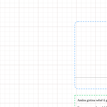
Amûra girtina wênê û g