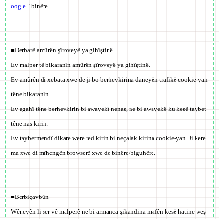
oogle
" binêre.
■Derbarê amûrên şîroveyê ya gihîştinê
Ev malper tê bikaranîn amûrên şîroveyê ya gihîştinê.
Ev amûrên di xebata xwe de ji bo berhevkirina daneyên trafikê cookie-yan
têne bikaranîn.
Ev agahî têne berhevkirin bi awayekî nenas, ne bi awayekê ku kesê taybet
têne nas kirin.
Ev taybetmendî dikare were red kirin bi neçalak kirina cookie-yan. Ji kere
ma xwe di mîhengên browserê xwe de binêre/biguhêre.
■Berbiçavbûn
Wêneyên li ser vê malperê ne bi armanca şikandina mafên kesê hatine weş