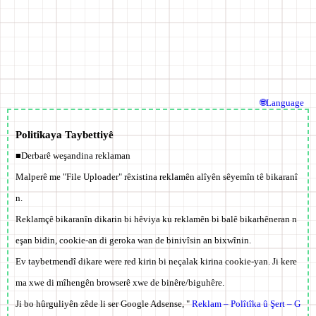
🌐Language
Politîkaya Taybettiyê
■Derbarê weşandina reklaman
Malperê me "File Uploader" rêxistina reklamên alîyên sêyemîn tê bikaranî
n.
Reklamçê bikaranîn dikarin bi hêviya ku reklamên bi balê bikarhêneran n
eşan bidin, cookie-an di geroka wan de binivîsin an bixwînin.
Ev taybetmendî dikare were red kirin bi neçalak kirina cookie-yan. Ji kere
ma xwe di mîhengên browserê xwe de binêre/biguhêre.
Ji bo hûrguliyên zêde li ser Google Adsense, "
Reklam – Polîtîka û Şert – G