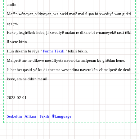
andin.
Mafên wêneyan, vîdyoyan, w.s. wekî mafê mal û şan bi xwediyê wan girêd
ayî ye.
Heke pirsgirêkek hebe, ji xwediyê mafan re dikare bi e-nameyekê rastî têki
lî were kirin.
Hûn dikarin bi rêya "
Forma Têkilî
" têkilî bikin.
Malperê me ne dikeve mesûliyeta naveroka malperan ku girêdan hene.
Ji ber her qasirî yê ku di encama weşandina naverokên vê malperê de derdi
keve, em ne dikin mesûl.
2023-02-01
Serkeftin
Alîkarî
Têkilî
🌐Language