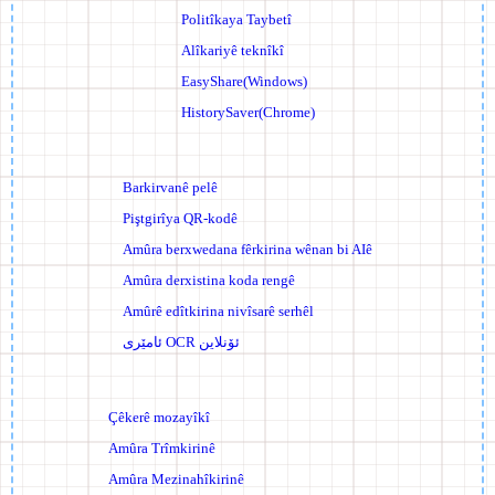
Politîkaya Taybetî
Alîkariyê teknîkî
EasyShare(Windows)
HistorySaver(Chrome)
Barkirvanê pelê
Piştgirîya QR-kodê
Amûra ber­xwedana fêrkirina wênan bi AIê
Amûra derxistina koda rengê
Amûrê edîtkirina nivîsarê serhêl
ئامێری OCR ئۆنلاین
Çêkerê mozayîkî
Amûra Trîmkirinê
Amûra Mezinahîkirinê