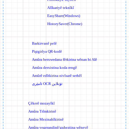
Alîkariyê teknîkî
EasyShare(Windows)
HistorySaver(Chrome)
Barkirvanê pelê
Piştgirîya QR-kodê
Amûra ber­xwedana fêrkirina wênan bi AIê
Amûra derxistina koda rengê
Amûrê edîtkirina nivîsarê serhêl
ئامێری OCR ئۆنلاین
Çêkerê mozayîkî
Amûra Trîmkirinê
Amûra Mezinahîkirinê
Amûra vegerandinê/guheztina wêneyê