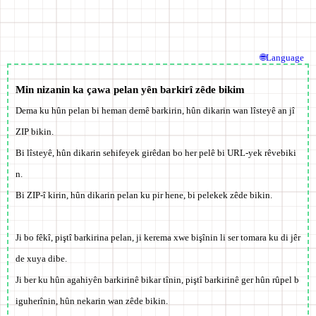
🌐Language
Min nizanin ka çawa pelan yên barkirî zêde bikim
Dema ku hûn pelan bi heman demê barkirin, hûn dikarin wan lîsteyê an jî
ZIP bikin.
Bi lîsteyê, hûn dikarin sehifeyek girêdan bo her pelê bi URL-yek rêvebiki
n.
Bi ZIP-î kirin, hûn dikarin pelan ku pir hene, bi pelekek zêde bikin.
Ji bo fêkî, piştî barkirina pelan, ji kerema xwe bişînin li ser tomara ku di jêr
de xuya dibe.
Ji ber ku hûn agahiyên barkirinê bikar tînin, piştî barkirinê ger hûn rûpel b
iguherînin, hûn nekarin wan zêde bikin.