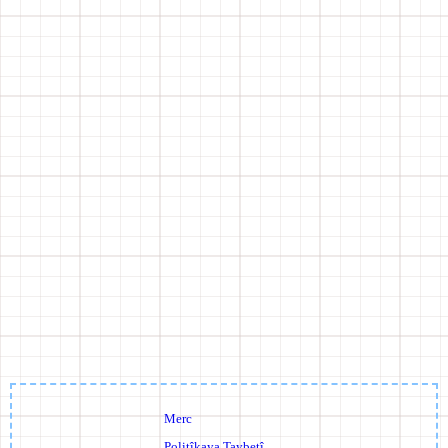
Merc
Politîkaya Taybetî