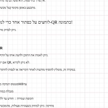
אין צורך בהרשמה, הוא פועל גם על מחשבים וגם על סמארטפונים.
תהליך ניתוח קוד ה-QR מתבצע באופן מקומי (על מכשיר).
לוחצים על כפתור אחד כדי לנתח את תוכן קוד ה-QR בתמונה!
ניתן לבדוק מראש קישורים מסוכנים ועוד.
פונקציות 
• אם יש בתמונה קוד QR, ניתן לאמת את התוכן ולהציג אותו על הדף.
• אם יש בתמונה יותר משני קודי QR, לא ניתן לקרוא.
• במקרה זה, מומלץ להוסיף מודעות לאחר הקריאה או לנסות לחתוך את התמונה לפני קריאה.
עד
200MB
סטטוס תמיכה מג
מגבלת כמות: עד 100 קבצי
תקופת שמירה：
חודש עד לל
מחיקה:
ניתן למחוק כשעוגיות פעולות, מהמכשי