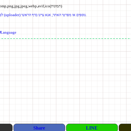
(תמונות)
,bmp,png,jpg,jpeg,webp,avif,ico
לפרטים נוספים אודות מַעלֶה (uploader) נוספים או מפרטי האתר, אנא עיינו בדף הראשי.
🌐Language
Share
LINE