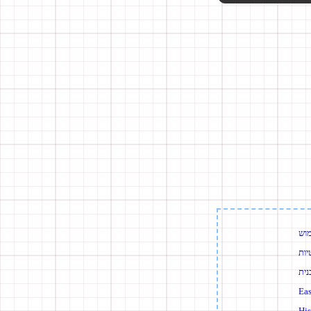
מוש
יות
נית
Ea
Hi