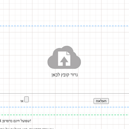
או
כלי פשוט לקריאת קודי QR שפועל חינם בדפדפן!