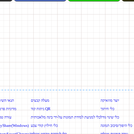
יוצר מוזאיקה
מעלה קבצים
תנאי השי
כלי חיתוך
ניתוח קוד QR
מדיניות פרט
כלי שינוי גודל
כלי למניעת למידת תמונות על-ידי בינה מלאכותית
עזרה טכ
כלי היפוך/סיבוב תמונה
כלי חילוץ קודי צבע
syShare(Windows)
עורך תמונות אונליין
כלי לעריכת טקסט אונליין
storySaver(Chrome)