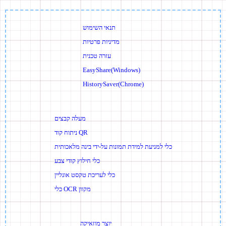
תנאי השימוש
מדיניות פרטיות
עזרה טכנית
EasyShare(Windows)
HistorySaver(Chrome)
מעלה קבצים
ניתוח קוד QR
כלי למניעת למידת תמונות על-ידי בינה מלאכותית
כלי חילוץ קודי צבע
כלי לעריכת טקסט אונליין
כלי OCR מקוון
יוצר מוזאיקה