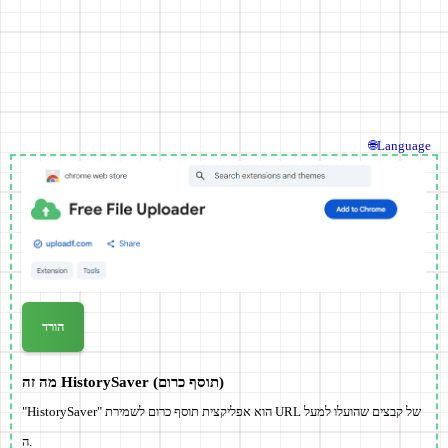
🌐Language
הורד
מה זה HistorySaver (תוסף כרום)
"HistorySaver" הוא אפליקצית תוסף כרום לשמירת URL של קבצים שהועלו למעל
ה.