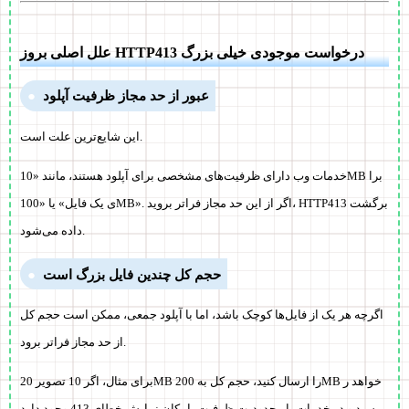
علل اصلی بروز HTTP413 درخواست موجودی خیلی بزرگ
عبور از حد مجاز ظرفیت آپلود
این شایع‌ترین علت است.
خدمات وب دارای ظرفیت‌های مشخصی برای آپلود هستند، مانند «10MB برا
ی یک فایل» یا «100MB». اگر از این حد مجاز فراتر بروید، HTTP413 برگشت
داده می‌شود.
حجم کل چندین فایل بزرگ است
اگرچه هر یک از فایل‌ها کوچک باشد، اما با آپلود جمعی، ممکن است حجم کل
از حد مجاز فراتر برود.
برای مثال، اگر 10 تصویر 20MB را ارسال کنید، حجم کل به 200MB خواهد ر
سید و در خدمات با محدودیت ظرفیت، امکان نمایش خطای 413 وجود دارد.