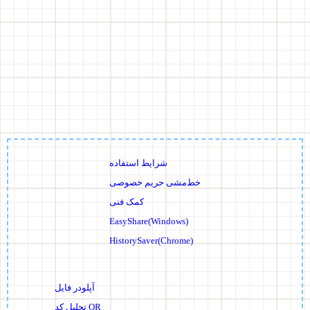
شرایط استفاده
خط‌مشی حریم خصوصی
کمک فنی
EasyShare(Windows)
HistorySaver(Chrome)
آپلودر فایل
تحلیل کد QR