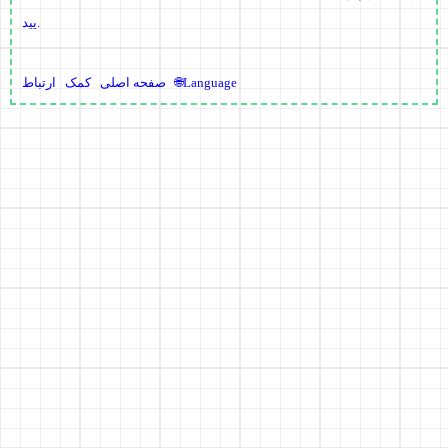
یید.
🌐Language
صفحه اصلی
کمک
ارتباط