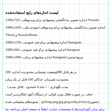
لیست اندازه‌های رایج استفاده‌شده
1280x720→اندازه تصویر بندانگشتی پیشنهادی برای ویدیوهای Youtube.
1080x1920→اندازه تصویر بندانگشتی پیشنهادی برای ویدیوهای عمودی مثل
Tiktok و YoutubeShorts
1080x1350→اندازه پیشنهادی برای فید عمودی Instagram
1080x566→اندازه پیشنهادی برای فید عمودی Instagram
1080x1080→اندازه پیشنهادی برای Instagram مربع (سنتی)
در هر فایل
200MB
وضعیت پشتیبانی محدودیت اندازه:
محدودیت همزمان: حداکثر 100 فایل در یک زمان
مدت نگهداری：
۱ ماه تا نامحدود
（قابل تمدید）
حذف:
در صورت فعال بودن کوکی، از دستگاه آپلود
امکان‌پذیر است
(تصویر)
gif,bmp,png,jpg,jpeg,webp,avif,ico
پسوندهای پشتیبانی شده：
برای سایر آپلودکننده‌ها یا مشخصات سایت، لطفاً به صفحه اصلی مراجعه نما