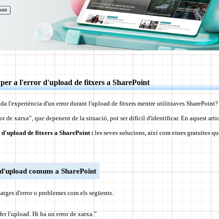
 per a l'error d'upload de fitxers a SharePoint
a l'experiència d'un error durant l'upload de fitxers mentre utilitzaves SharePoint
or de xarxa”, que depenent de la situació, pot ser difícil d'identificar. En aquest arti
 d'upload de fitxers a SharePoint
i les seves solucions, així com eines gratuïtes qu
 d'upload comuns a SharePoint
satges d'error o problemes com els següents.
er l'upload. Hi ha un error de xarxa.”