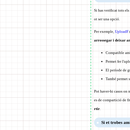
Si has verificat tots el
ot ser una opció.
Per exemple,
UploadF
arrossegar i deixar a
Compatible amb
Permet fer l'up
El període de g
També permet su
Pot haver-hi casos on n
es de compartició de f
rtir
.
Si et trobes a