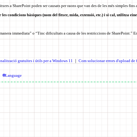
fitxers a SharePoint poden ser causats per raons que van des de les més simples fins 
s condicions bàsiques (nom del fitxer, mida, extensió, etc.) i si cal, utilitza ein
 manera immediata” o “Tinc dificultats a causa de les restriccions de SharePoint.” En
nalització gratuïtes i útils per a Windows 11
｜
Com solucionar errors d'upload de 
🌐Language