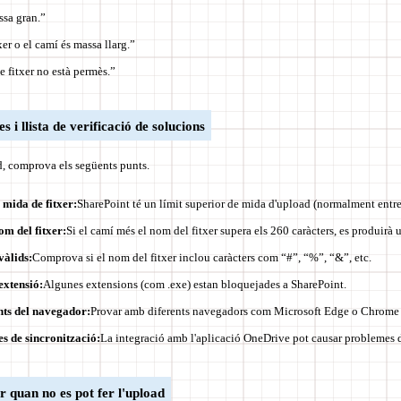
ssa gran.”
er o el camí és massa llarg.”
e fitxer no està permès.”
s i llista de verificació de solucions
ad, comprova els següents punts.
 mida de fitxer:
SharePoint té un límit superior de mida d'upload (normalment ent
om del fitxer:
Si el camí més el nom del fitxer supera els 260 caràcters, es produirà u
vàlids:
Comprova si el nom del fitxer inclou caràcters com “#”, “%”, “&”, etc.
extensió:
Algunes extensions (com .exe) estan bloquejades a SharePoint.
ts del navegador:
Provar amb diferents navegadors com Microsoft Edge o Chrome p
es de sincronització:
La integració amb l'aplicació OneDrive pot causar problemes d
r quan no es pot fer l'upload