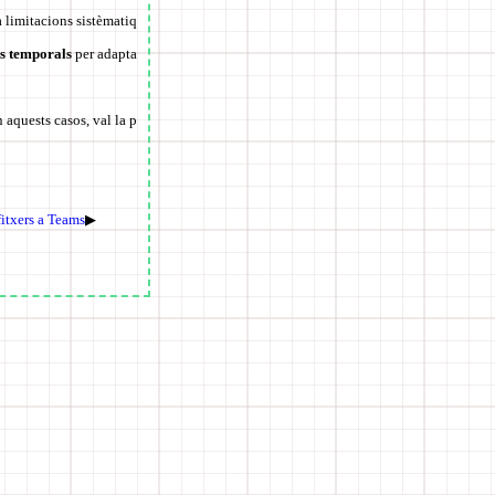
a limitacions sistèmatiq
es temporals
per adapta
 aquests casos, val la p
fitxers a Teams
▶