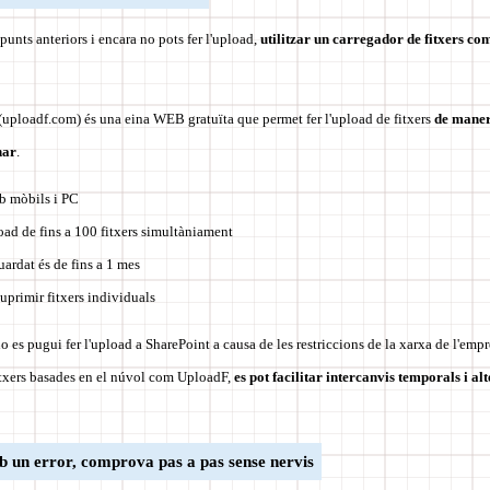
s punts anteriors i encara no pots fer l'upload,
utilitzar un carregador de fitxers co
(uploadf.com) és una eina WEB gratuïta que permet fer l'upload de fitxers
de maner
nar
.
 mòbils i PC
load de fins a 100 fitxers simultàniament
uardat és de fins a 1 mes
primir fitxers individuals
o es pugui fer l'upload a SharePoint a causa de les restriccions de la xarxa de l'empre
itxers basades en el núvol com UploadF,
es pot facilitar intercanvis temporals i a
mb un error, comprova pas a pas sense nervis