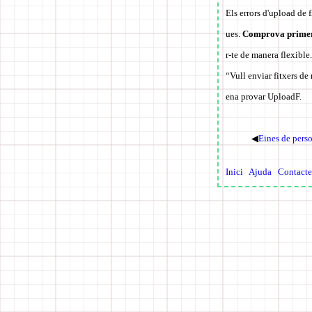
Els errors d'upload de 
ues.
Comprova primer le
r-te de manera flexible.
“Vull enviar fitxers de
ena provar UploadF.
◀
Eines de perso
Inici
Ajuda
Contacte