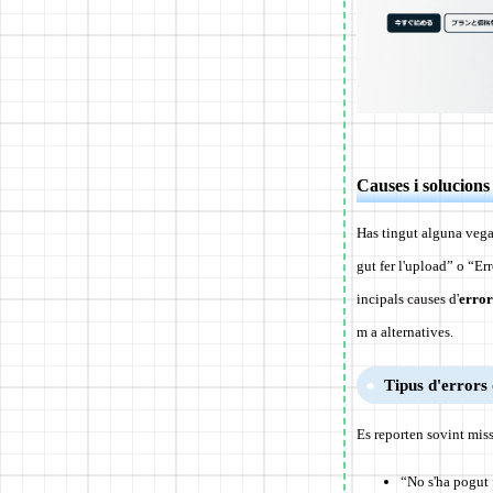
Causes i solucions
Has tingut alguna vegad
gut fer l'upload” o “Err
incipals causes d'
error
m a alternatives.
Tipus d'errors
Es reporten sovint mis
“No s'ha pogut f