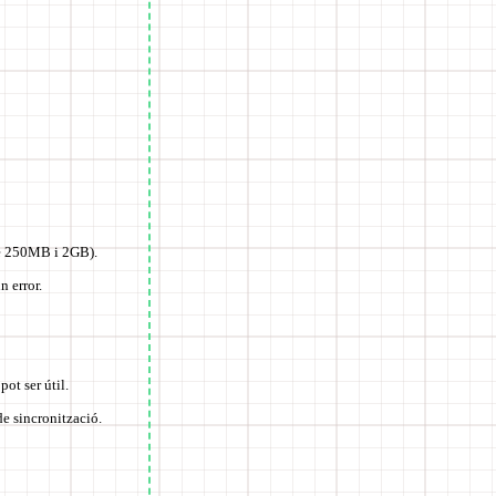
re 250MB i 2GB).
n error.
ot ser útil.
e sincronització.