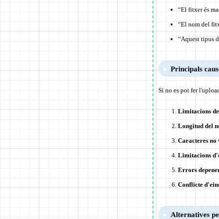
“El fitxer és ma
“El nom del fitx
“Aquest tipus d
Principals cause
Si no es pot fer l'uplo
Limitacions de
Longitud del n
Caracteres no 
Limitacions d'
Errors depenen
Conflicte d'ein
Alternatives pe