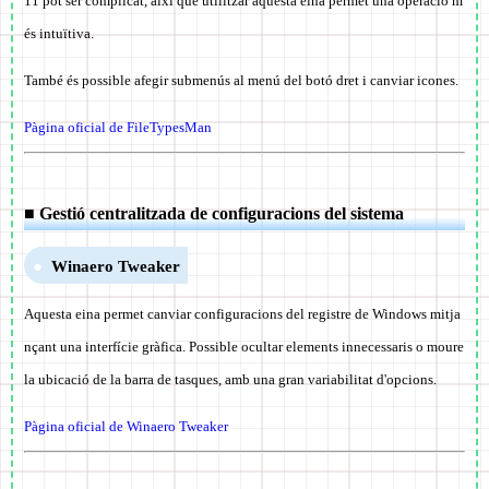
11 pot ser complicat, així que utilitzar aquesta eina permet una operació m
és intuïtiva.
També és possible afegir submenús al menú del botó dret i canviar icones.
Pàgina oficial de FileTypesMan
■ Gestió centralitzada de configuracions del sistema
Winaero Tweaker
Aquesta eina permet canviar configuracions del registre de Windows mitja
nçant una interfície gràfica. Possible ocultar elements innecessaris o moure
la ubicació de la barra de tasques, amb una gran variabilitat d'opcions.
Pàgina oficial de Winaero Tweaker