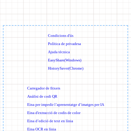
Condicions d'ús
Política de privadesa
Ajuda tècnica
EasyShare(Windows)
HistorySaver(Chrome)
Carregador de fitxers
Anàlisi de codi QR
Eina per impedir l’aprenentatge d’imatges per IA
Eina d'extracció de codis de color
Eina d’edició de text en línia
Eina OCR en línia