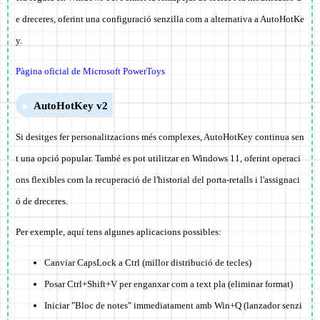
e dreceres, oferint una configuració senzilla com a alternativa a AutoHotKe
y.
Pàgina oficial de Microsoft PowerToys
AutoHotKey v2
Si desitges fer personalitzacions més complexes, AutoHotKey continua sen
t una opció popular. També es pot utilitzar en Windows 11, oferint operaci
ons flexibles com la recuperació de l'historial del porta-retalls i l'assignaci
ó de dreceres.
Per exemple, aquí tens algunes aplicacions possibles:
Canviar CapsLock a Ctrl (millor distribució de tecles)
Posar Ctrl+Shift+V per enganxar com a text pla (eliminar format)
Iniciar "Bloc de notes" immediatament amb Win+Q (lanzador senzi