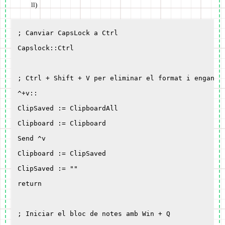
ll)
; Canviar CapsLock a Ctrl

Capslock::Ctrl

; Ctrl + Shift + V per eliminar el format i enganxar
^+v::

ClipSaved := ClipboardAll

Clipboard := Clipboard

Send ^v

Clipboard := ClipSaved

ClipSaved := ""

return

; Iniciar el bloc de notes amb Win + Q
