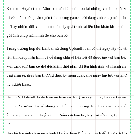
Khi chơi Huyền thoại Nấm, bạn có thể muốn lưu lại những khoảnh khắc v
ui vẻ hoặc những cảnh yêu thích trong game dưới dạng ảnh chụp màn hìn
h. Tuy nhiên, đôi khi bạn có thể thấy quá trình tải lên khó khăn khi muốn
gửi ảnh chụp màn hình đó cho bạn bè.
Trong trường hợp đó, khi bạn sử dụng UploadF, bạn có thể ngay lập tức tải
lên ảnh chụp màn hình và dễ dàng chia sẻ liên kết đã được tạo với bạn bè.
Với UploadF,
bạn có thể tiết kiệm thời gian tải lên hình ảnh và nhanh ch
óng chia sẻ
, giúp bạn thưởng thức kỷ niệm của game ngay lập tức với nhữ
ng người khác.
Hơn nữa, UploadF là dịch vụ an toàn và đáng tin cậy, vì vậy bạn có thể yê
n tâm lưu trữ và chia sẻ những hình ảnh quan trọng. Nếu bạn muốn chia sẻ
ảnh chụp màn hình Huyền thoại Nấm với bạn bè, hãy thử sử dụng Upload
F!
Hãy tải lên ảnh chụp màn hình Huyền thoại Nấm một cách dễ dàng với Up