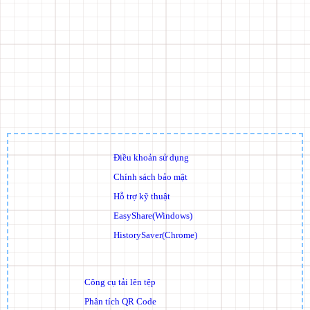
Điều khoản sử dụng
Chính sách bảo mật
Hỗ trợ kỹ thuật
EasyShare(Windows)
HistorySaver(Chrome)
Công cụ tải lên tệp
Phân tích QR Code