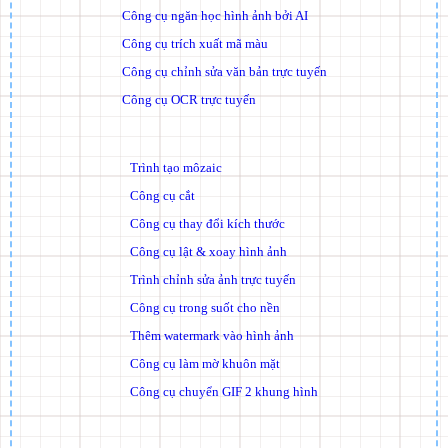
Công cụ ngăn học hình ảnh bởi AI
Công cụ trích xuất mã màu
Công cụ chỉnh sửa văn bản trực tuyến
Công cụ OCR trực tuyến
Trình tạo môzaic
Công cụ cắt
Công cụ thay đổi kích thước
Công cụ lật & xoay hình ảnh
Trình chỉnh sửa ảnh trực tuyến
Công cụ trong suốt cho nền
Thêm watermark vào hình ảnh
Công cụ làm mờ khuôn mặt
Công cụ chuyển GIF 2 khung hình