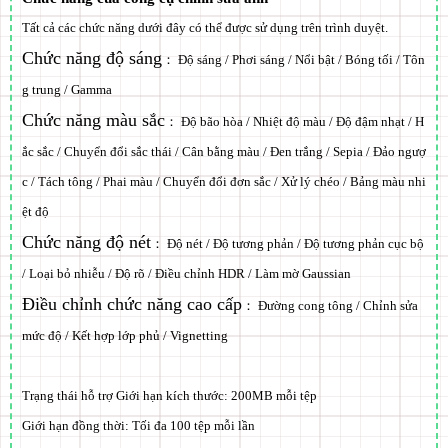
Tất cả các chức năng dưới đây có thể được sử dụng trên trình duyệt.
Chức năng độ sáng
： Độ sáng / Phơi sáng / Nổi bật / Bóng tối / Tôn
g trung / Gamma
Chức năng màu sắc
： Độ bão hòa / Nhiệt độ màu / Độ đậm nhạt / H
ắc sắc / Chuyển đổi sắc thái / Cân bằng màu / Đen trắng / Sepia / Đảo ngượ
c / Tách tông / Phai màu / Chuyển đổi đơn sắc / Xử lý chéo / Bảng màu nhi
ệt độ
Chức năng độ nét
： Độ nét / Độ tương phản / Độ tương phản cục bộ
/ Loại bỏ nhiễu / Độ rõ / Điều chỉnh HDR / Làm mờ Gaussian
Điều chỉnh chức năng cao cấp
： Đường cong tông / Chỉnh sửa
mức độ / Kết hợp lớp phủ / Vignetting
Trạng thái hỗ trợ Giới hạn kích thước:
200MB
mỗi tệp
Giới hạn đồng thời: Tối đa 100 tệp mỗi lần