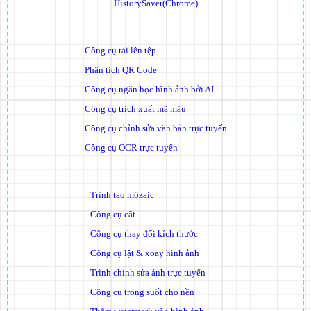
HistorySaver(Chrome)
Công cụ tải lên tệp
Phân tích QR Code
Công cụ ngăn học hình ảnh bởi AI
Công cụ trích xuất mã màu
Công cụ chỉnh sửa văn bản trực tuyến
Công cụ OCR trực tuyến
Trình tạo môzaic
Công cụ cắt
Công cụ thay đổi kích thước
Công cụ lật & xoay hình ảnh
Trình chỉnh sửa ảnh trực tuyến
Công cụ trong suốt cho nền