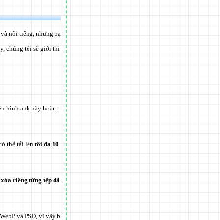
 và nổi tiếng, nhưng bạ
, chúng tôi sẽ giới thi
lên hình ảnh này hoàn t
ó thể tải lên
tối đa 10
ể
xóa riêng từng tệp đã
 WebP và PSD, vì vậy b