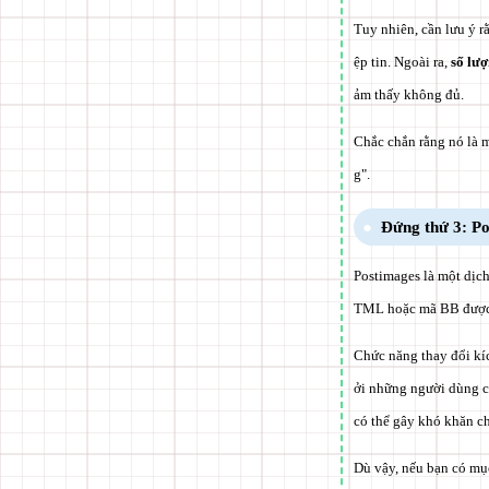
Tuy nhiên, cần lưu ý r
ệp tin. Ngoài ra,
số lượ
ảm thấy không đủ.
Chắc chắn rằng nó là m
g".
Đứng thứ 3: P
Postimages là một dịch
TML hoặc mã BB được hi
Chức năng thay đổi kíc
ởi những người dùng c
có thể gây khó khăn c
Dù vậy, nếu bạn có mục 