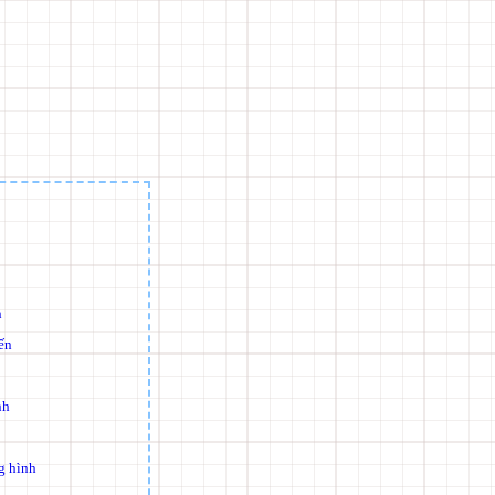
h
ến
nh
g hình