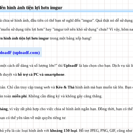
lên hình ảnh tiện lợi hơn imgur
à chia sẻ hình ảnh, đầu tiên có thể bạn sẽ nghĩ đến "imgur". Quả thật nó dễ sử dụng
"muốn sử dụng tiện lợi hơn" hay "imgur trở nên khó sử dụng" chưa? Vì vậy, hôm nay
lên hình ảnh tiện lợi hơn imgur
trong một bảng xếp hạng!
loadF (uploadf.com)
một cách dễ dàng và số lượng lớn!” thì
UploadF
là lựa chọn cho bạn. Dịch vụ tải 
nh duyệt và
hỗ trợ cả PC và smartphone
.
iản. Chỉ cần truy cập trang web và
Kéo & Thả
hình ảnh mà bạn muốn tải lên. Bạn c
àn toàn
miễn phí
. Không cần đăng ký và không gây căng thẳng.
tháng
, vì vậy rất phù hợp cho việc chia sẻ hình ảnh ngắn hạn. Đồng thời, bạn có th
bạn có thể yên tâm về mặt quyền riêng tư.
hủ yếu là các loại hình ảnh với
khoảng 150 loại
. Hỗ trợ JPEG, PNG, GIF, cũng như