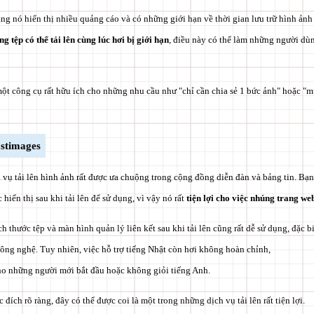
ằng nó hiển thị nhiều quảng cáo và có những giới hạn về thời gian lưu trữ hình ảnh
ng tệp có thể tải lên cùng lúc hơi bị giới hạn
, điều này có thể làm những người dùn
ột công cụ rất hữu ích cho những nhu cầu như "chỉ cần chia sẻ 1 bức ảnh" hoặc "m
ostimages
 vụ tải lên hình ảnh rất được ưa chuộng trong cộng đồng diễn đàn và bảng tin. Bạ
ển thị sau khi tải lên để sử dụng, vì vậy nó rất
tiện lợi cho việc nhúng trang we
h thước tệp và màn hình quản lý liên kết sau khi tải lên cũng rất dễ sử dụng, đặc b
ông nghệ. Tuy nhiên, việc hỗ trợ tiếng Nhật còn hơi không hoàn chỉnh,
ho những người mới bắt đầu hoặc không giỏi tiếng Anh
.
đích rõ ràng, đây có thể được coi là một trong những dịch vụ tải lên rất tiện lợi.