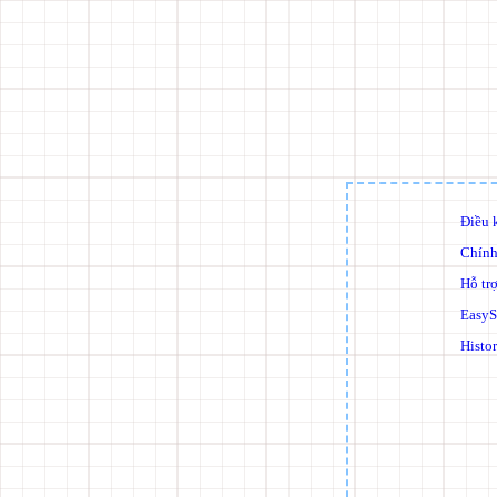
Điều 
Chính
Hỗ trợ
EasyS
Histo