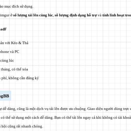
vào mục đích sử dụng.
 imgur ở
số lượng tải lên cùng lúc
,
số lượng định dạng hỗ trợ
và
tính linh hoạt tr
oadF
iản với Kéo & Thả
tphone và PC
 cùng lúc
 tháng, có thể xóa
 phí, không cần đăng ký
ImgBB
ự dễ dàng, cũng là một dịch vụ tải lên được ưa chuộng. Giao diện người dùng trực 
có thể sử dụng một cách dễ dàng. Bạn có thể tải lên ngay cả khi không có tài khoản
ã hội cũng rất nhanh chóng.