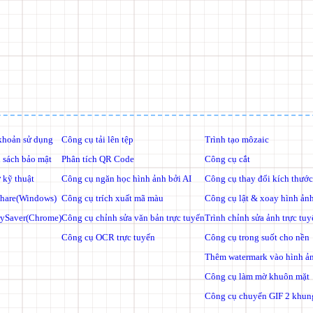
khoản sử dụng
Công cụ tải lên tệp
Trình tạo môzaic
 sách bảo mật
Phân tích QR Code
Công cụ cắt
 kỹ thuật
Công cụ ngăn học hình ảnh bởi AI
Công cụ thay đổi kích thước
hare(Windows)
Công cụ trích xuất mã màu
Công cụ lật & xoay hình ản
rySaver(Chrome)
Công cụ chỉnh sửa văn bản trực tuyến
Trình chỉnh sửa ảnh trực tuy
Công cụ OCR trực tuyến
Công cụ trong suốt cho nền
Thêm watermark vào hình ả
Công cụ làm mờ khuôn mặt
Công cụ chuyển GIF 2 khun