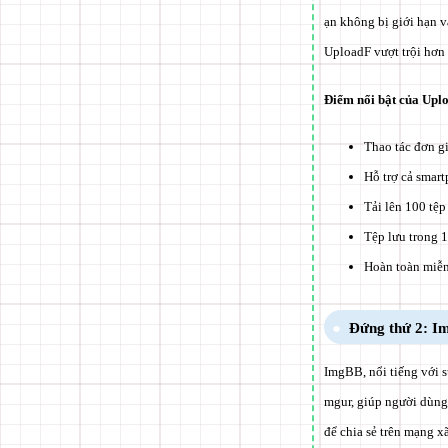
ạn không bị giới hạn 
UploadF vượt trội hơn
Điểm nổi bật của Upl
Thao tác đơn g
Hỗ trợ cả smar
Tải lên 100 tệp
Tệp lưu trong 1
Hoàn toàn miễn
Đứng thứ 2: 
ImgBB, nổi tiếng với s
mgur, giúp người dùng 
để chia sẻ trên mạng x