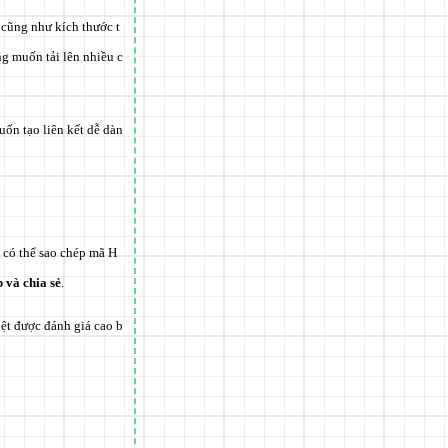
 cũng như kích thước t
g muốn tải lên nhiều c
uốn tạo liên kết dễ dàn
n có thể sao chép mã H
b và chia sẻ
.
iệt được đánh giá cao b