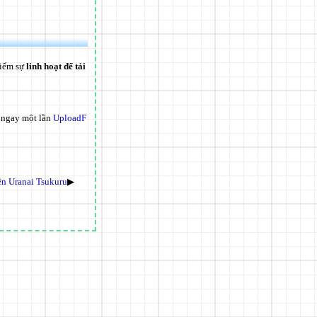
kiếm sự
linh hoạt để tải
ử ngay một lần
UploadF
ên Uranai Tsukuru
▶