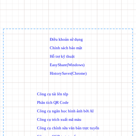
Điều khoản sử dụng
Chính sách bảo mật
Hỗ trợ kỹ thuật
EasyShare(Windows)
HistorySaver(Chrome)
Công cụ tải lên tệp
Phân tích QR Code
Công cụ ngăn học hình ảnh bởi AI
Công cụ trích xuất mã màu
Công cụ chỉnh sửa văn bản trực tuyến