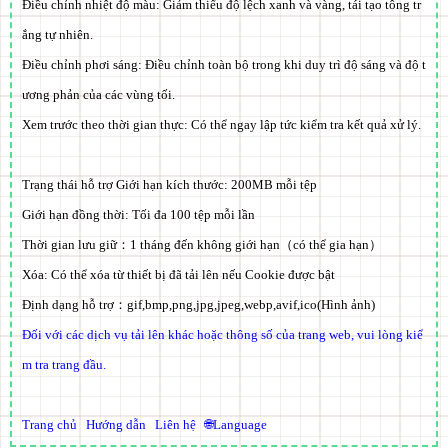
Điều chỉnh nhiệt độ màu:
Giảm thiểu độ lệch xanh và vàng, tái tạo tông tr
ắng tự nhiên.
Điều chỉnh phơi sáng:
Điều chỉnh toàn bộ trong khi duy trì độ sáng và độ t
ương phản của các vùng tối.
Xem trước theo thời gian thực:
Có thể ngay lập tức kiểm tra kết quả xử lý.
Trạng thái hỗ trợ Giới hạn kích thước:
200MB
mỗi tệp
Giới hạn đồng thời: Tối đa 100 tệp mỗi lần
Thời gian lưu giữ：
1 tháng đến không giới hạn
（có thể gia hạn）
Xóa: Có thể xóa từ thiết bị đã tải lên nếu
Cookie
được bật
Định dạng hỗ trợ：
gif,bmp,png,jpg,jpeg,webp,avif,ico
(Hình ảnh)
Đối với các dịch vụ tải lên khác hoặc thông số của trang web, vui lòng kiể
m tra trang đầu.
Trang chủ
Hướng dẫn
Liên hệ
🌐Language