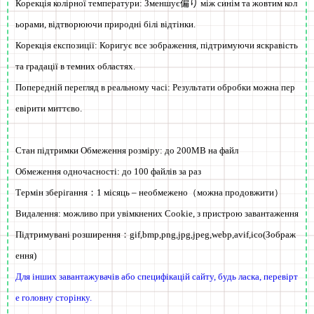
Корекція колірної температури:
Зменшує偏り між синім та жовтим кол
ьорами, відтворюючи природні білі відтінки.
Корекція експозиції:
Коригує все зображення, підтримуючи яскравість
та градації в темних областях.
Попередній перегляд в реальному часі:
Результати обробки можна пер
евірити миттєво.
Стан підтримки Обмеження розміру: до
200MB
на файл
Обмеження одночасності: до 100 файлів за раз
Термін зберігання：
1 місяць – необмежено
（можна продовжити）
Видалення:
можливо при увімкнених Cookie, з пристрою завантаження
Підтримувані розширення：
gif,bmp,png,jpg,jpeg,webp,avif,ico
(Зображ
ення)
Для інших завантажувачів або специфікацій сайту, будь ласка, перевірт
е головну сторінку.