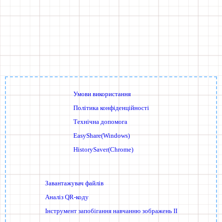
Умови використання
Політика конфіденційності
Технічна допомога
EasyShare(Windows)
HistorySaver(Chrome)
Завантажувач файлів
Аналіз QR-коду
Інструмент запобігання навчанню зображень ІІ