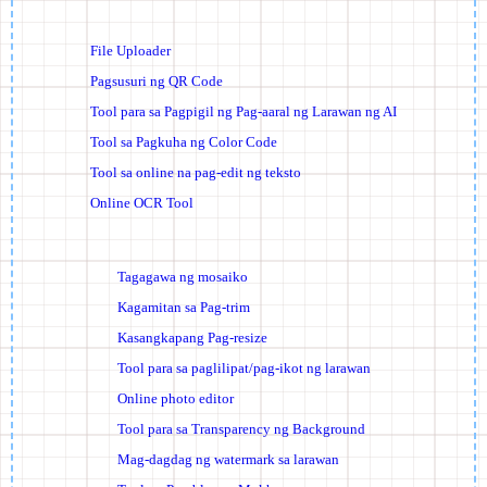
File Uploader
Pagsusuri ng QR Code
Tool para sa Pagpigil ng Pag-aaral ng Larawan ng AI
Tool sa Pagkuha ng Color Code
Tool sa online na pag-edit ng teksto
Online OCR Tool
Tagagawa ng mosaiko
Kagamitan sa Pag-trim
Kasangkapang Pag-resize
Tool para sa paglilipat/pag-ikot ng larawan
Online photo editor
Tool para sa Transparency ng Background
Mag-dagdag ng watermark sa larawan