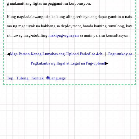
g makamit ang ligtas na paggamit sa korporasyon.
Kung nagdadalawang isip ka kung aling serbisyo ang dapat gamitin o nais
mo ng mga tiyak na hakbang sa deployment, handa kaming tumulong, kay
a't huwag mag-atubiling
makipag-ugnayan
sa amin para sa konsultasyon.
◀
Mga Paraan Kapag Lumabas ang 'Upload Failed' sa 4ch
｜
Pagtutukoy sa
Pagkakaiba ng Iligal at Legal na Pag-upload
▶
Top
Tulong
Kontak
🌐Language