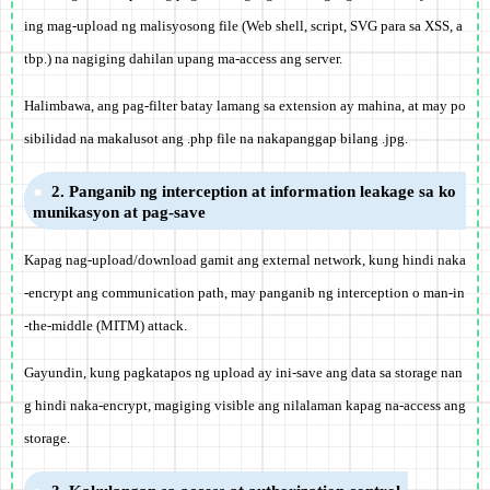
ing mag-upload ng malisyosong file (Web shell, script, SVG para sa XSS, a
tbp.) na nagiging dahilan upang ma-access ang server.
Halimbawa, ang pag-filter batay lamang sa extension ay mahina, at may po
sibilidad na makalusot ang .php file na nakapanggap bilang .jpg.
2. Panganib ng interception at information leakage sa ko
munikasyon at pag-save
Kapag nag-upload/download gamit ang external network, kung hindi naka
-encrypt ang communication path, may panganib ng interception o man-in
-the-middle (MITM) attack.
Gayundin, kung pagkatapos ng upload ay ini-save ang data sa storage nan
g hindi naka-encrypt, magiging visible ang nilalaman kapag na-access ang
storage.