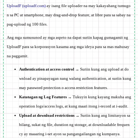
UploadF (uploadf.com)
ay isang file uploader na may kakayahang tumugo
n sa PC at smartphone, may drag-and-drop feature, at libre para sa sabay na
pag-upload ng 100 files.
Ang mga sumusunod ay mga aspeto na dapat suriin kapag gumagamit ng
UploadF para sa korporasyon kasama ang mga ideya para sa mas mahusay
na paggamit.
Authentication at access control
→ Suriin kung ang upload at do
wnload ay pinapayagan nang walang authentication, at suriin kung
may password protection o access restriction features.
Katatagan ng Log Features
→ Tukuyin kung kayang makuha ang
operation logs/access logs, at kung maari itong i-record at i-audit.
Upload at download restrictions
→ Suriin kung ang limitasyon sa
bilang, sukat ng file, duration ng storage, at downloadable frequen
cy ay maaaring i-set ayon sa pangangailangan ng kumpanya.