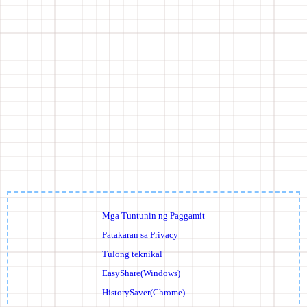
Mga Tuntunin ng Paggamit
Patakaran sa Privacy
Tulong teknikal
EasyShare(Windows)
HistorySaver(Chrome)