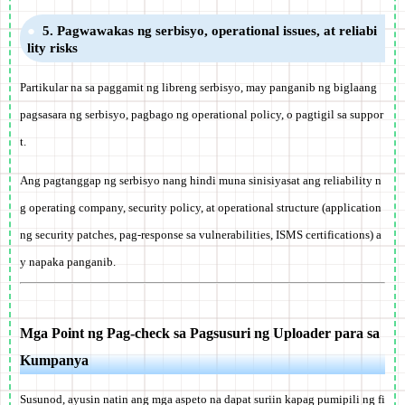
5. Pagwawakas ng serbisyo, operational issues, at reliabi
lity risks
Partikular na sa paggamit ng libreng serbisyo, may panganib ng biglaang
pagsasara ng serbisyo, pagbago ng operational policy, o pagtigil sa suppor
t.
Ang pagtanggap ng serbisyo nang hindi muna sinisiyasat ang reliability n
g operating company, security policy, at operational structure (application
ng security patches, pag-response sa vulnerabilities, ISMS certifications) a
y napaka panganib.
Mga Point ng Pag-check sa Pagsusuri ng Uploader para sa
Kumpanya
Susunod, ayusin natin ang mga aspeto na dapat suriin kapag pumipili ng fi