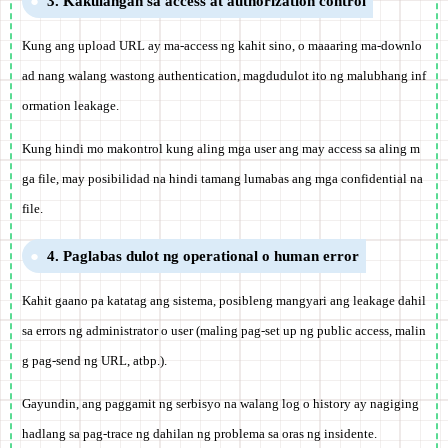
3. Kakulangan sa access at authorization control
Kung ang upload URL ay ma-access ng kahit sino, o maaaring ma-downlo
ad nang walang wastong authentication, magdudulot ito ng malubhang inf
ormation leakage.
Kung hindi mo makontrol kung aling mga user ang may access sa aling m
ga file, may posibilidad na hindi tamang lumabas ang mga confidential na
file.
4. Paglabas dulot ng operational o human error
Kahit gaano pa katatag ang sistema, posibleng mangyari ang leakage dahil
sa errors ng administrator o user (maling pag-set up ng public access, malin
g pag-send ng URL, atbp.).
Gayundin, ang paggamit ng serbisyo na walang log o history ay nagiging
hadlang sa pag-trace ng dahilan ng problema sa oras ng insidente.