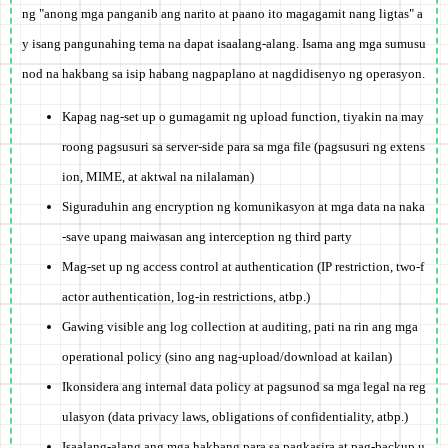
ng "anong mga panganib ang narito at paano ito magagamit nang ligtas" a
y isang pangunahing tema na dapat isaalang-alang. Isama ang mga sumusu
nod na hakbang sa isip habang nagpaplano at nagdidisenyo ng operasyon.
Kapag nag-set up o gumagamit ng upload function, tiyakin na may
roong pagsusuri sa server-side para sa mga file (pagsusuri ng extens
ion, MIME, at aktwal na nilalaman)
Siguraduhin ang encryption ng komunikasyon at mga data na naka
-save upang maiwasan ang interception ng third party
Mag-set up ng access control at authentication (IP restriction, two-f
actor authentication, log-in restrictions, atbp.)
Gawing visible ang log collection at auditing, pati na rin ang mga
operational policy (sino ang nag-upload/download at kailan)
Ikonsidera ang internal data policy at pagsunod sa mga legal na reg
ulasyon (data privacy laws, obligations of confidentiality, atbp.)
Isaalang-alang ang mga hakbang para sa pagkasira at pag-backup u