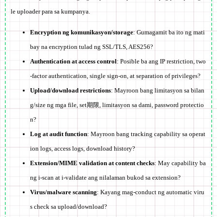
le uploader para sa kumpanya.
Encryption ng komunikasyon/storage
: Gumagamit ba ito ng mati
bay na encryption tulad ng SSL/TLS, AES256?
Authentication at access control
: Posible ba ang IP restriction, two
-factor authentication, single sign-on, at separation of privileges?
Upload/download restrictions
: Mayroon bang limitasyon sa bilan
g/size ng mga file, set期限, limitasyon sa dami, password protectio
n?
Log at audit function
: Mayroon bang tracking capability sa operat
ion logs, access logs, download history?
Extension/MIME validation at content checks
: May capability ba
ng i-scan at i-validate ang nilalaman bukod sa extension?
Virus/malware scanning
: Kayang mag-conduct ng automatic viru
s check sa upload/download?