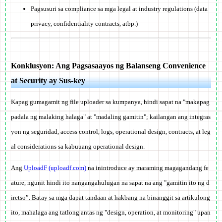
Pagsusuri sa compliance sa mga legal at industry regulations (data
privacy, confidentiality contracts, atbp.)
Konklusyon: Ang Pagsasaayos ng Balanseng Convenience
at Security ay Sus-key
Kapag gumagamit ng file uploader sa kumpanya, hindi sapat na "makapag
padala ng malaking halaga" at "madaling gamitin"; kailangan ang integras
yon ng seguridad, access control, logs, operational design, contracts, at leg
al considerations sa kabuuang operational design.
Ang
UploadF (uploadf.com)
na inintroduce ay maraming magagandang fe
ature, ngunit hindi ito nangangahulugan na sapat na ang "gamitin ito ng d
iretso”. Batay sa mga dapat tandaan at hakbang na binanggit sa artikulong
ito, mahalaga ang tatlong antas ng "design, operation, at monitoring" upan