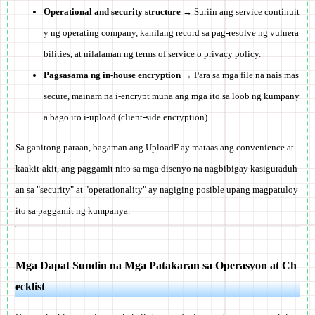
Operational and security structure
→ Suriin ang service continuit
y ng operating company, kanilang record sa pag-resolve ng vulnera
bilities, at nilalaman ng terms of service o privacy policy.
Pagsasama ng in-house encryption
→ Para sa mga file na nais mas
secure, mainam na i-encrypt muna ang mga ito sa loob ng kumpany
a bago ito i-upload (client-side encryption).
Sa ganitong paraan, bagaman ang UploadF ay mataas ang convenience at
kaakit-akit, ang paggamit nito sa mga disenyo na nagbibigay kasiguraduh
an sa "security" at "operationality" ay nagiging posible upang magpatuloy
ito sa paggamit ng kumpanya.
Mga Dapat Sundin na Mga Patakaran sa Operasyon at Ch
ecklist