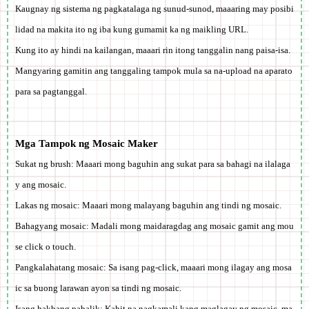
Kaugnay ng sistema ng pagkatalaga ng sunud-sunod,
maaaring may posibi
lidad na makita ito ng iba kung gumamit ka ng maikling URL.
Kung ito ay hindi na kailangan, maaari rin itong tanggalin nang paisa-isa.
Mangyaring gamitin ang
tanggaling tampok mula sa na-upload na aparato
para sa pagtanggal.
Mga Tampok ng Mosaic Maker
Sukat ng brush: Maaari mong baguhin ang sukat para sa bahagi na ilalaga
y ang mosaic.
Lakas ng mosaic: Maaari mong malayang baguhin ang tindi ng mosaic.
Bahagyang mosaic: Madali mong maidaragdag ang mosaic gamit ang mou
se click o touch.
Pangkalahatang mosaic: Sa isang pag-click, maaari mong ilagay ang mosa
ic sa buong larawan ayon sa tindi ng mosaic.
Isang hakbang pabalik: Kahit na nagkamali kang maglagay ng mosaic, ma