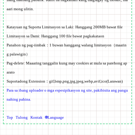
aari mong ulitin.
Katayuan ng Suporta Limitasyon sa Laki:
Hanggang 200MB bawat file
Limitasyon sa Dami: Hanggang 100 file bawat pagkakataon
Panahon ng pag-iimbak：
1 buwan hanggang walang limitasyon
（maarin
g palawigin）
Pag-delete:
Maaaring tanggalin kung may cookies at mula sa parehong ap
arato
Suportadong Extension：
gif,bmp,png,jpg,jpeg,webp,avif,ico
(Larawan)
Para sa ibang uploader o mga espesipikasyon ng site, pakibisita ang pangu
nahing pahina.
Top
Tulong
Kontak
🌐Language