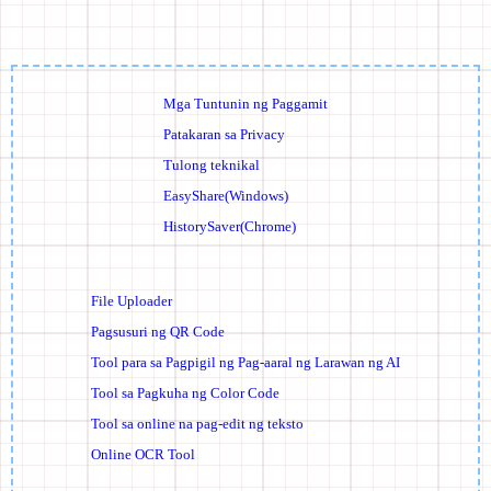
Mga Tuntunin ng Paggamit
Patakaran sa Privacy
Tulong teknikal
EasyShare(Windows)
HistorySaver(Chrome)
File Uploader
Pagsusuri ng QR Code
Tool para sa Pagpigil ng Pag-aaral ng Larawan ng AI
Tool sa Pagkuha ng Color Code
Tool sa online na pag-edit ng teksto
Online OCR Tool