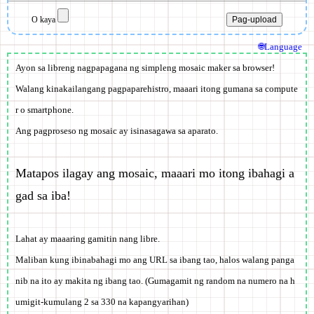
O kaya
🌐Language
Ayon sa libreng nagpapagana ng simpleng mosaic maker sa browser!
Walang kinakailangang pagpaparehistro, maaari itong gumana sa compute
r o smartphone.
Ang pagproseso ng mosaic ay isinasagawa sa aparato.
Matapos ilagay ang mosaic, maaari mo itong ibahagi a
gad sa iba!
Lahat ay maaaring gamitin nang
libre
.
Maliban kung ibinabahagi mo ang URL sa ibang tao, halos walang panga
nib na ito ay makita ng ibang tao. (Gumagamit ng random na numero na h
umigit-kumulang 2 sa 330 na kapangyarihan)