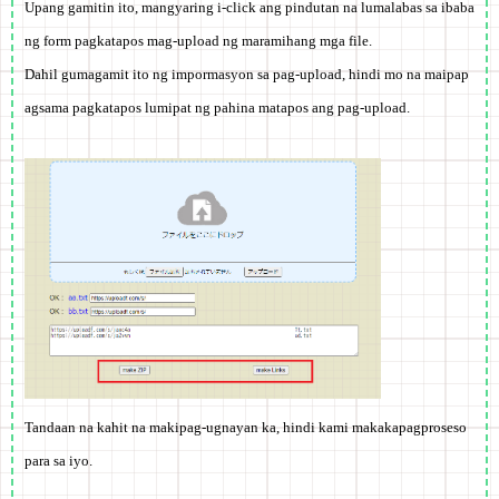
Upang gamitin ito, mangyaring i-click ang pindutan na lumalabas sa ibaba
ng form pagkatapos mag-upload ng maramihang mga file.
Dahil gumagamit ito ng impormasyon sa pag-upload, hindi mo na maipap
agsama pagkatapos lumipat ng pahina matapos ang pag-upload.
Tandaan na kahit na makipag-ugnayan ka, hindi kami makakapagproseso
para sa iyo.