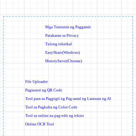
Mga Tuntunin ng Paggamit
Patakaran sa Privacy
Tulong teknikal
EasyShare(Windows)
HistorySaver(Chrome)
File Uploader
Pagsusuri ng QR Code
Tool para sa Pagpigil ng Pag-aaral ng Larawan ng AI
Tool sa Pagkuha ng Color Code
Tool sa online na pag-edit ng teksto
Online OCR Tool