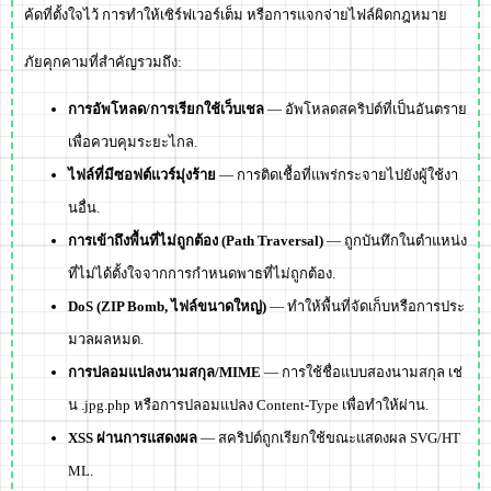
ค้ดที่ตั้งใจไว้ การทำให้เซิร์ฟเวอร์เต็ม หรือการแจกจ่ายไฟล์ผิดกฎหมาย
ภัยคุกคามที่สำคัญรวมถึง:
การอัพโหลด/การเรียกใช้เว็บเชล
— อัพโหลดสคริปต์ที่เป็นอันตราย
เพื่อควบคุมระยะไกล.
ไฟล์ที่มีซอฟต์แวร์มุ่งร้าย
— การติดเชื้อที่แพร่กระจายไปยังผู้ใช้งา
นอื่น.
การเข้าถึงพื้นที่ไม่ถูกต้อง (Path Traversal)
— ถูกบันทึกในตำแหน่ง
ที่ไม่ได้ตั้งใจจากการกำหนดพาธที่ไม่ถูกต้อง.
DoS (ZIP Bomb, ไฟล์ขนาดใหญ่)
— ทำให้พื้นที่จัดเก็บหรือการประ
มวลผลหมด.
การปลอมแปลงนามสกุล/MIME
— การใช้ชื่อแบบสองนามสกุล เช่
น .jpg.php หรือการปลอมแปลง Content-Type เพื่อทำให้ผ่าน.
XSS ผ่านการแสดงผล
— สคริปต์ถูกเรียกใช้ขณะแสดงผล SVG/HT
ML.