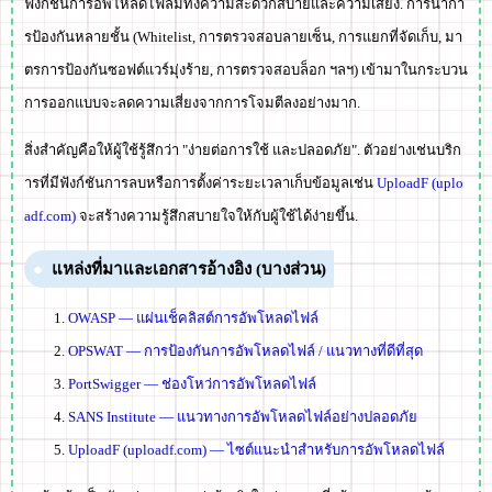
ฟังก์ชั่นการอัพโหลดไฟล์มีทั้งความสะดวกสบายและความเสี่ยง. การนำกา
รป้องกันหลายชั้น (Whitelist, การตรวจสอบลายเซ็น, การแยกที่จัดเก็บ, มา
ตรการป้องกันซอฟต์แวร์มุ่งร้าย, การตรวจสอบล็อก ฯลฯ) เข้ามาในกระบวน
การออกแบบจะลดความเสี่ยงจากการโจมตีลงอย่างมาก.
สิ่งสำคัญคือให้ผู้ใช้รู้สึกว่า "ง่ายต่อการใช้ และปลอดภัย". ตัวอย่างเช่นบริก
ารที่มีฟังก์ชันการลบหรือการตั้งค่าระยะเวลาเก็บข้อมูลเช่น
UploadF (uplo
adf.com)
จะสร้างความรู้สึกสบายใจให้กับผู้ใช้ได้ง่ายขึ้น.
แหล่งที่มาและเอกสารอ้างอิง (บางส่วน)
OWASP — แผ่นเช็คลิสต์การอัพโหลดไฟล์
OPSWAT — การป้องกันการอัพโหลดไฟล์ / แนวทางที่ดีที่สุด
PortSwigger — ช่องโหว่การอัพโหลดไฟล์
SANS Institute — แนวทางการอัพโหลดไฟล์อย่างปลอดภัย
UploadF (uploadf.com) — ไซต์แนะนำสำหรับการอัพโหลดไฟล์