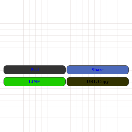
Post
Share
LINE
URL Copy