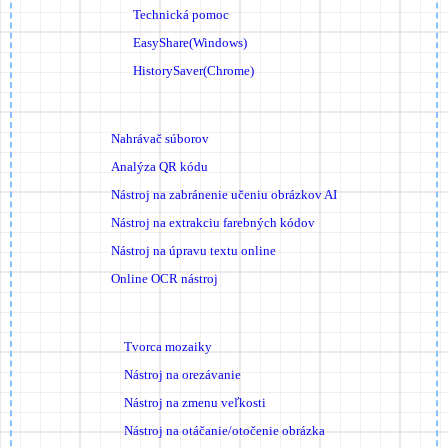
Technická pomoc
EasyShare(Windows)
HistorySaver(Chrome)
Nahrávač súborov
Analýza QR kódu
Nástroj na zabránenie učeniu obrázkov AI
Nástroj na extrakciu farebných kódov
Nástroj na úpravu textu online
Online OCR nástroj
Tvorca mozaiky
Nástroj na orezávanie
Nástroj na zmenu veľkosti
Nástroj na otáčanie/otočenie obrázka