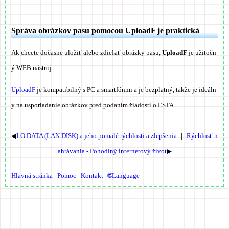
Správa obrázkov pasu pomocou UploadF je praktická
Ak chcete dočasne uložiť alebo zdieľať obrázky pasu,
UploadF
je užitočn
ý WEB nástroj.
UploadF
je kompatibilný s PC a smartfónmi a je bezplatný, takže je ideáln
y na usporiadanie obrázkov pred podaním žiadosti o ESTA.
◀
I-O DATA (LAN DISK) a jeho pomalé rýchlosti a zlepšenia
｜
Rýchlosť n
ahrávania - Pohodlný internetový život
▶
Hlavná stránka
Pomoc
Kontakt
🌐Language