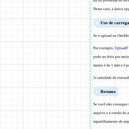
da ou problema no serv
Nesse caso, a única opç
Uso de carrega
Se o upload no OneDriv
Por exemplo,
UploadF
pode ser feito por meio
mento é de 1 mês e é p
A variedade de extens
Resumo
Se você não consegue 
arquivo e a versão do 
mpartilhamento de arq