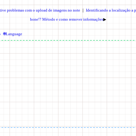
 tive problemas com o upload de imagens no note
｜
Identificando a localização a p
hone!? Método e como remover informações
▶
o
🌐Language