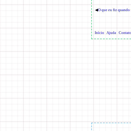
◀
O que eu fiz quando
Início
Ajuda
Contat