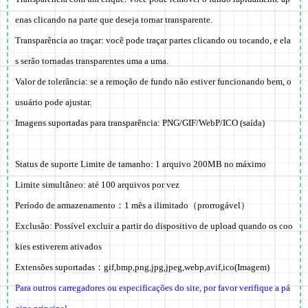
enas clicando na parte que deseja tornar transparente.
Transparência ao traçar: você pode traçar partes clicando ou tocando, e ela
s serão tornadas transparentes uma a uma.
Valor de tolerância: se a remoção de fundo não estiver funcionando bem, o
usuário pode ajustar.
Imagens suportadas para transparência: PNG/GIF/WebP/ICO (saída)
Status de suporte Limite de tamanho: 1 arquivo
200MB
no máximo
Limite simultâneo: até 100 arquivos por vez
Período de armazenamento：
1 mês a ilimitado
（prorrogável）
Exclusão:
Possível excluir a partir do dispositivo de upload quando os coo
kies estiverem ativados
Extensões suportadas：
gif,bmp,png,jpg,jpeg,webp,avif,ico
(Imagem)
Para outros carregadores ou especificações do site, por favor verifique a pá