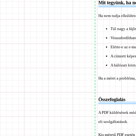
Mit tegyünk, ha 
Ha nem tudja elküldeni
Túl nagy a fájl
Visszafordíthat
Elérte-e az e-ma
A címzett képes
A hálózati körn
Ha a méret a probléma,
Összefoglalás
A PDF küldésének módsze
eli szolgáltatások.
Kis méretű PDF esetén 