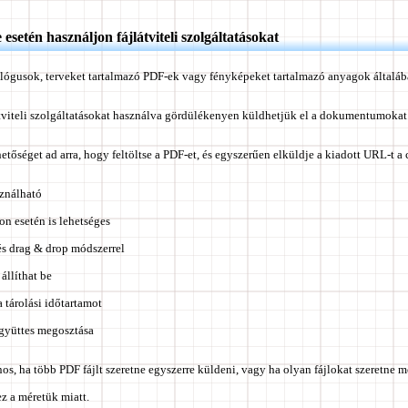
setén használjon fájlátviteli szolgáltatásokat
alógusok, terveket tartalmazó PDF-ek vagy fényképeket tartalmazó anyagok általáb
átviteli szolgáltatásokat használva gördülékenyen küldhetjük el a dokumentumokat
etőséget ad arra, hogy feltöltse a PDF-et, és egyszerűen elküldje a kiadott URL-t a
ználható
on esetén is lehetséges
és drag & drop módszerrel
állíthat be
a tárolási időtartamot
együttes megosztása
s, ha több PDF fájlt szeretne egyszerre küldeni, vagy ha olyan fájlokat szeretne 
z a méretük miatt.