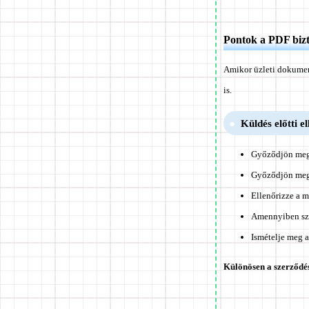
Pontok a PDF biz
Amikor üzleti dokumen
is.
Küldés előtti el
Győződjön meg 
Győződjön meg 
Ellenőrizze a m
Amennyiben szük
Ismételje meg a
Különösen a szerződés