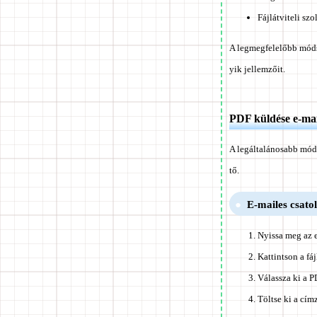
Fájlátviteli sz
A legmegfelelőbb módsz
yik jellemzőit.
PDF küldése e-ma
A legáltalánosabb mód
tő.
E-mailes csatol
Nyissa meg az e-
Kattintson a fá
Válassza ki a P
Töltse ki a cím