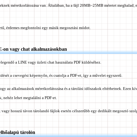
leknek méretkorlátozása van. Általában, ha a fájl 20MB–25MB méretet meghalad, 
etű, érdemes megfontolni egy másik megosztási módot.
-on vagy chat alkalmazásokban
elegendő a LINE vagy üzleti chat használata PDF küldéséhez.
ldését a csevegési képernyőn, és csatolja a PDF-et, így a művelet egyszerű.
gy az alkalmazások méretkorlátozása és a tárolási időszakok eltérhetnek. Ezen kív
, nehéz lehet megtalálni a PDF-et.
agy hosszú távon tárolandó fájlok esetén célszerűbb egy dedikált megosztó szolgá
lhőalapú tárolón