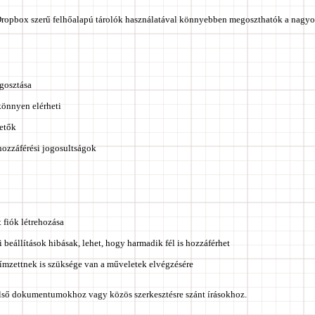
ropbox szerű felhőalapú tárolók használatával könnyebben megoszthatók a nagyo
gosztása
önnyen elérheti
hetők
hozzáférési jogosultságok
 fiók létrehozása
 beállítások hibásak, lehet, hogy harmadik fél is hozzáférhet
címzettnek is szüksége van a műveletek elvégzésére
lső dokumentumokhoz vagy közös szerkesztésre szánt írásokhoz.