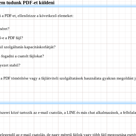
nem tudunk PDF-et küldeni
 a PDF-et, ellenőrizze a következő elemeket:
méret?
ó-e a PDF fájl?
il szolgáltatás kapacitáskorlátját?
 fogadni a csatolt fájlokat?
yezet stabil?
 a PDF tömörítése vagy a fájlátviteli szolgáltatások használata gyakran megoldást j
rei közé tartozik az e-mail csatolás, a LINE és más chat alkalmazások, a felhőalapú
elegendő az e-mail csatolás, de nagy méretű fájlok vagy több fájl megosztása eseté