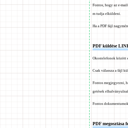
Fontos, hogy az e-mai
m tudja elküldeni.
Ha a PDF fájl nagymér
PDF küldése LINE
Okostelefonok között 
Csak válassza a fájl kü
Fontos megjegyezni, ho
getések elhalványulnak
Fontos dokumentumok v
PDF megosztása fe