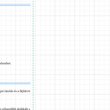
elenthet.
 tárolás és a fájlátvit
n célszerűbb dedikált s