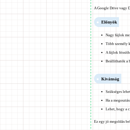
A Google Drive vagy D
Előnyök
Nagy fájlok me
Több személy k
A fájlok frissít
Beállíthatók a 
Kívánság
Szükséges lehet
Ha a megosztási
Lehet, hogy a 
Ez egy jó megoldás be