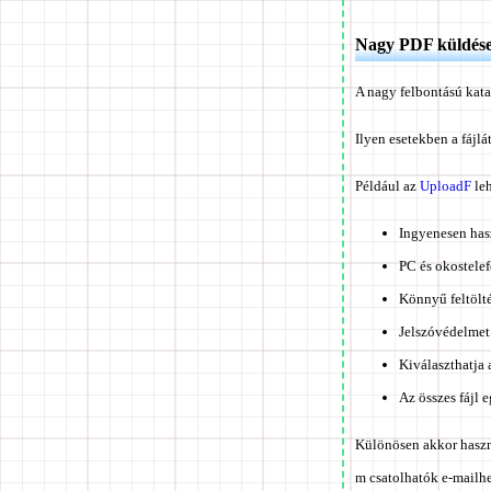
Nagy PDF küldése e
A nagy felbontású kat
Ilyen esetekben a fájl
Például az
UploadF
leh
Ingyenesen has
PC és okostelef
Könnyű feltölt
Jelszóvédelmet 
Kiválaszthatja 
Az összes fájl 
Különösen akkor haszno
m csatolhatók e-mailhe