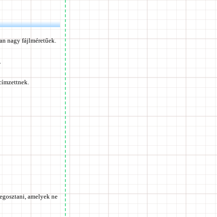
an nagy fájlméretűek.
.
 címzettnek.
megosztani, amelyek ne