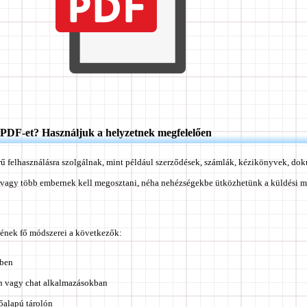
PDF-et? Használjuk a helyzetnek megfelelően
örű felhasználásra szolgálnak, mint például szerződések, számlák, kézikönyvek, 
gy vagy több embernek kell megosztani, néha nehézségekbe ütközhetünk a küldési m
ének fő módszerei a következők:
lben
n vagy chat alkalmazásokban
őalapú tárolón