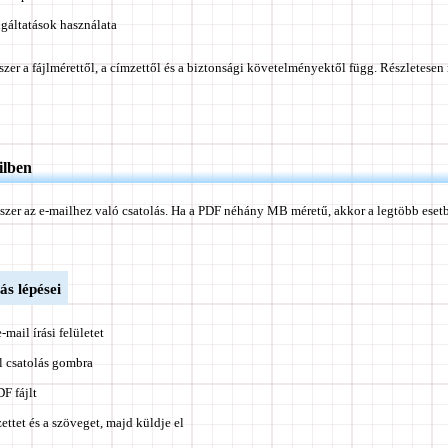
olgáltatások használata
er a fájlmérettől, a címzettől és a biztonsági követelményektől függ. Részletese
ilben
szer az e-mailhez való csatolás. Ha a PDF néhány MB méretű, akkor a legtöbb eset
ás lépései
mail írási felületet
jl csatolás gombra
DF fájlt
zettet és a szöveget, majd küldje el