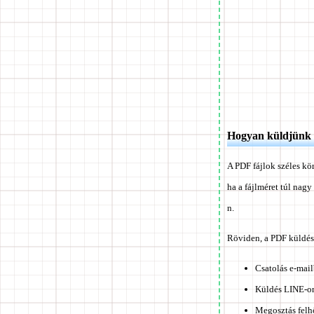
Hogyan küldjünk 
A PDF fájlok széles k
ha a fájlméret túl na
n.
Röviden, a PDF küldés
Csatolás e-mai
Küldés LINE-o
Megosztás felh