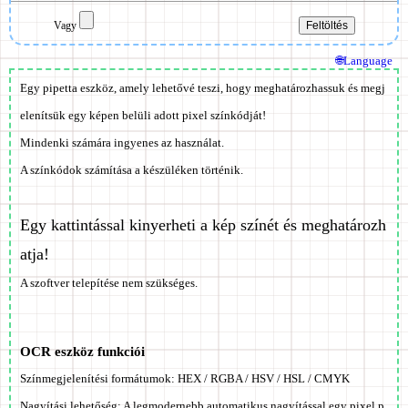
Vagy
🌐Language
Egy pipetta eszköz, amely lehetővé teszi, hogy meghatározhassuk és megj
elenítsük egy képen belüli adott pixel színkódját!
Mindenki számára ingyenes
az használat.
A színkódok számítása a készüléken történik.
Egy kattintással kinyerheti a kép színét és meghatározh
atja!
A szoftver telepítése nem szükséges.
OCR eszköz funkciói
Színmegjelenítési formátumok: HEX / RGBA / HSV / HSL / CMYK
Nagyítási lehetőség: A legmodernebb automatikus nagyítással egy pixel p