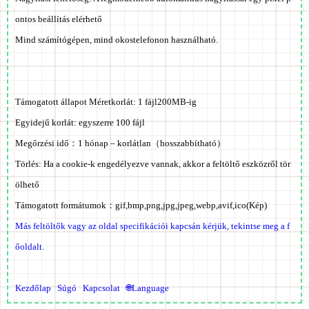
ontos beállítás elérhető
Mind számítógépen, mind okostelefonon használható.
Támogatott állapot Méretkorlát: 1 fájl
200MB
-ig
Egyidejű korlát: egyszerre 100 fájl
Megőrzési idő：
1 hónap – korlátlan
（hosszabbítható）
Törlés:
Ha a cookie-k engedélyezve vannak, akkor a feltöltő eszközről
tör
ölhető
Támogatott formátumok：
gif,bmp,png,jpg,jpeg,webp,avif,ico
(Kép)
Más feltöltők vagy az oldal specifikációi kapcsán kérjük, tekintse meg a f
őoldalt.
Kezdőlap
Súgó
Kapcsolat
🌐Language