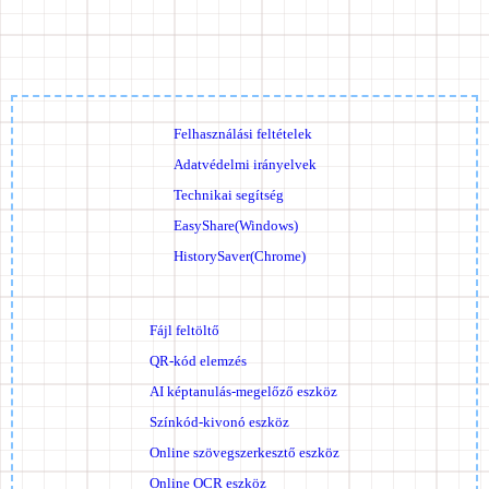
Felhasználási feltételek
Adatvédelmi irányelvek
Technikai segítség
EasyShare(Windows)
HistorySaver(Chrome)
Fájl feltöltő
QR-kód elemzés
AI képtanulás-megelőző eszköz
Színkód-kivonó eszköz
Online szövegszerkesztő eszköz
Online OCR eszköz