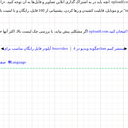
آنچه باید در به اشتراک گذاری آنلاین تصاویر و فایل‌ها به آن توجه کنید، «راحتی» و «پایداری» است. .com
تر و موبایل، قابلیت کشیدن و رها کردن، پشتیبانی از 100 فایل، رایگان و 
همین حالا با uploadf.com امتحان کنید!
اگر مشکلی پیش بیاید، با بررسی چک لیست بالا، اکثر آنها 
▶
چگونه ویدیو در 4chan منتشر کنیم
｜
آپلودر فایل رایگان مناسب برای Jeuxvideo
◀
🌐Language
صفح