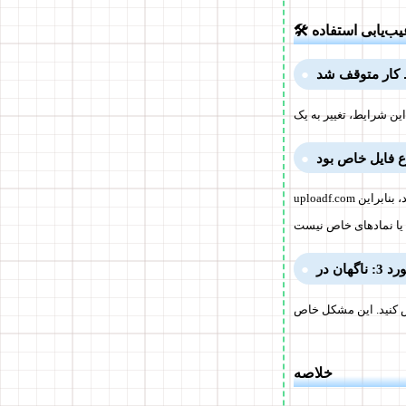
عیب‌یابی استفاده
uploadf.com تقریباً 150 نوع فرمت را پشتیبانی می‌کند، بنابراین JPEG، PNG، PDF و ZIP معمولی قابل قبولند. اگر نمی‌توانید بارگذاری
خلاصه