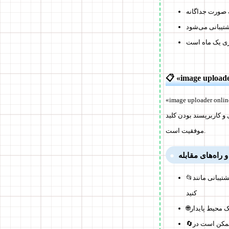
ه صورت جداگانه
ازی یک ماه است
image up» ابزاری است که به صورت آنلاین امکان بارگذاری و به اشتراک گذاری تصاویر یا فایل‌ها را فراهم می‌کند. اخی
 و کاربرپسند بودن کلید
موفقیت است.
راه‌های مقابله
آیا بیشتر از 200MB است، را بررسی
📂
کنید
ک محیط پایدار
🌐
🔄