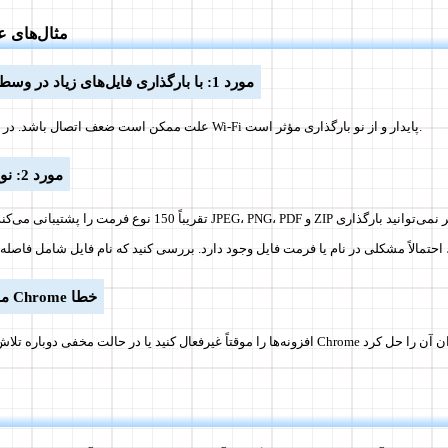
🛠 مثال‌های 
مورد 1: با بارگذاری فایل‌های زیاد در وسط کار متوقف شد
علت ممکن است ضعف اتصال باشد. در این شرایط، تغییر به یک Wi‑Fi پایدار و از نو بارگذاری مؤثر است.
مورد 2: نوع فایل خاص بود
مورد 3: ناگهان در Chrome خطا