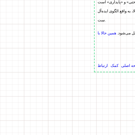
uploadf کاملاً سازگار با کامپیو
با امنیت بالا، به واقع الگوی ایده‌آل "image uploader online" ا
ست.
حل می‌شود.
ه اصلی
کمک
ارتباط