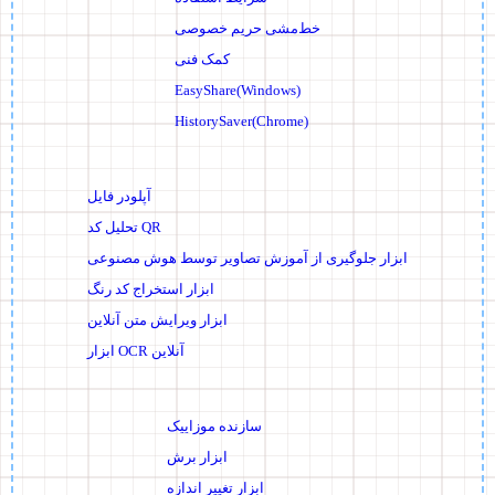
خط‌مشی حریم خصوصی
کمک فنی
EasyShare(Windows)
HistorySaver(Chrome)
آپلودر فایل
تحلیل کد QR
ابزار جلوگیری از آموزش تصاویر توسط هوش مصنوعی
ابزار استخراج کد رنگ
ابزار ویرایش متن آنلاین
ابزار OCR آنلاین
سازنده موزاییک
ابزار برش
ابزار تغییر اندازه