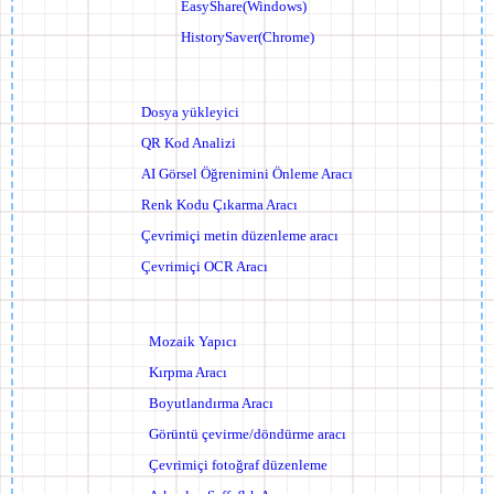
EasyShare(Windows)
HistorySaver(Chrome)
Dosya yükleyici
QR Kod Analizi
AI Görsel Öğrenimini Önleme Aracı
Renk Kodu Çıkarma Aracı
Çevrimiçi metin düzenleme aracı
Çevrimiçi OCR Aracı
Mozaik Yapıcı
Kırpma Aracı
Boyutlandırma Aracı
Görüntü çevirme/döndürme aracı
Çevrimiçi fotoğraf düzenleme