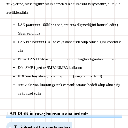
ntık yerine, hissettiğiniz hızın hemen düzeltilmesini istiyorsanız, burayı ö
nceliklendirin.
LAN portunun
100Mbps bağlantısına düşmediğini
kontrol edin (1
Gbps zorunlu)
LAN kablosunun
CAT5e veya daha üstü
olup olmadığını kontrol e
din
PC ve LAN DISK'in
aynı router altında
bağlandığından emin olun
Eski SMB1 yerine
SMB2/SMB3
kullanın
HDD'nin boş alanı çok az değil mi? (parçalanma dahil)
Antivirüs yazılımının gerçek zamanlı tarama hedefi olup olmadığı
nı kontrol edin
LAN DISK'in yavaşlamasının ana nedenleri
① Fiziksel ağ hız sınırlamaları