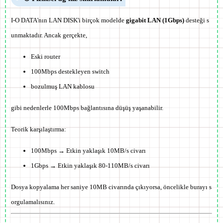
I-O DATA'nın LAN DISK'i birçok modelde
gigabit LAN (1Gbps)
desteği s
unmaktadır. Ancak gerçekte,
Eski router
100Mbps destekleyen switch
bozulmuş LAN kablosu
gibi nedenlerle
100Mbps bağlantısına düşüş
yaşanabilir.
Teorik karşılaştırma:
100Mbps → Etkin yaklaşık 10MB/s civarı
1Gbps → Etkin yaklaşık 80-110MB/s civarı
Dosya kopyalama her saniye 10MB civarında çıkıyorsa, öncelikle burayı s
orgulamalısınız.