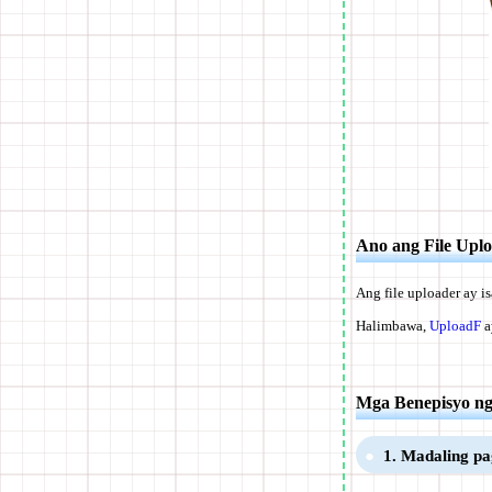
Ano ang File Upl
Ang file uploader ay i
Halimbawa,
UploadF
a
Mga Benepisyo ng
1. Madaling pa