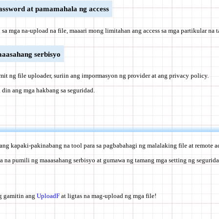
password at pamamahala ng access
 sa mga na-upload na file, maaari mong limitahan ang access sa mga partikular na 
aaasahang serbisyo
amit ng file uploader, suriin ang impormasyon ng provider at ang privacy policy.
ak din ang mga hakbang sa seguridad.
sang kapaki-pakinabang na tool para sa pagbabahagi ng malalaking file at remote a
na pumili ng maaasahang serbisyo at gumawa ng tamang mga setting ng segurid
g gamitin ang
UploadF
at ligtas na mag-upload ng mga file!