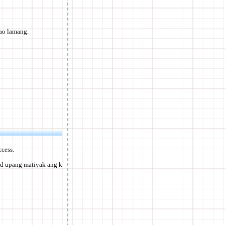
tao lamang.
ccess.
ad upang matiyak ang k