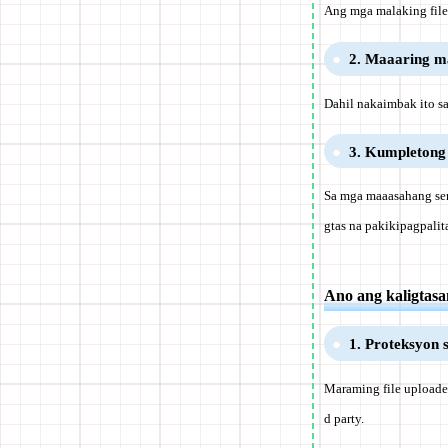
Ang mga malaking file
2. Maaaring ma
Dahil nakaimbak ito sa
3. Kumpletong
Sa mga maaasahang serb
gtas na pakikipagpalit
Ano ang kaligtasa
1. Proteksyon 
Maraming file uploade
d party.