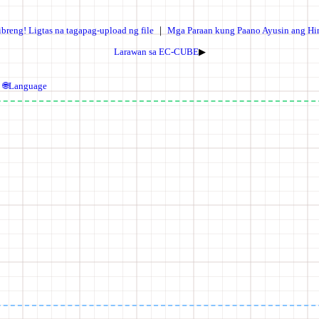
ibreng! Ligtas na tagapag-upload ng file
｜
Mga Paraan kung Paano Ayusin ang Hi
Larawan sa EC-CUBE
▶
🌐Language