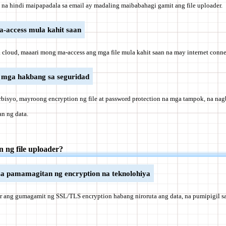
 na hindi maipapadala sa email ay madaling maibabahagi gamit ang file uploader.
-access mula kahit saan
 cloud, maaari mong ma-access ang mga file mula kahit saan na may internet conne
 mga hakbang sa seguridad
isyo, mayroong encryption ng file at password protection na mga tampok, na nagb
an ng data.
n ng file uploader?
sa pamamagitan ng encryption na teknolohiya
r ang gumagamit ng SSL/TLS encryption habang niroruta ang data, na pumipigil sa