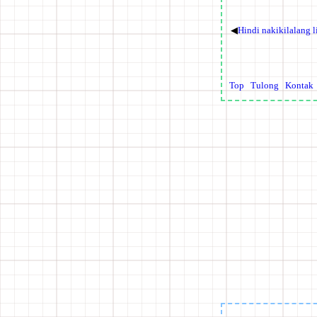
◀
Hindi nakikilalang l
Top
Tulong
Kontak