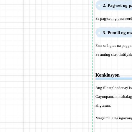
2. Pag-set ng 
Sa pag-set ng password
3. Pumili ng m
Para sa ligtas na pagg
Sa aming site, tinitiy
Konklusyon
Ang file uploader ay i
Gayunpaman, mahalaga 
aligtasan.
Magsimula na ngayon