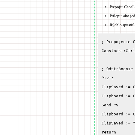
Prepojiť CapsL
Prilepiť ako j
Rýchlo spusti
; Prepojenie C
Capslock::Ctrl
; Odstránenie 
^+v::

ClipSaved := C
Clipboard := C
Send ^v

Clipboard := C
ClipSaved := "
return
