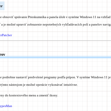
er
e obnoviť správanie Prieskumníka a panela úloh v systéme Windows 11 na vzhľa
ť a je možné upraviť zobrazenie nepotrebných vyhľadávacích polí a panelov navig
erPatcher
rov
je podrobne nastaviť predvolené programy podľa prípon. V systéme Windows 11 je
 týmto nástrojom je možné operácie vykonávať intuitívne.
eny do kontextového menu a zmeniť ikony.
eTypesMan