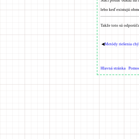
Stačí poslať odkaz na n
lebo keď existujú obm
Takže toto sú odporúča
◀
Metódy riešenia chý
Hlavná stránka
Pomo