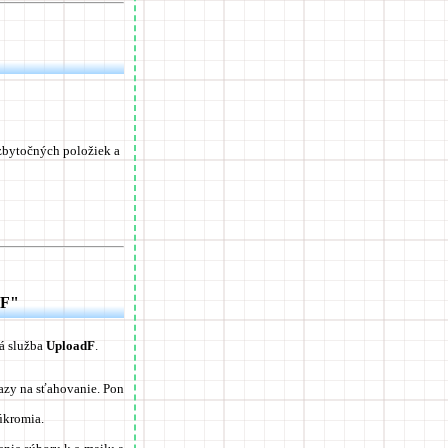
zbytočných položiek a
dF"
vá služba
UploadF
.
kazy na sťahovanie. Pon
úkromia.