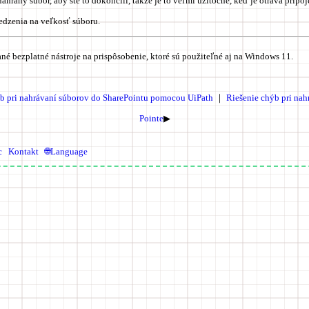
ahraný súbor, aby ste to dokončili, takže je to veľmi užitočné, keď je otrava pripo
edzenia na veľkosť súboru.
né bezplatné nástroje na prispôsobenie, ktoré sú použiteľné aj na Windows 11.
b pri nahrávaní súborov do SharePointu pomocou UiPath
｜
Riešenie chýb pri nah
Pointe
▶
c
Kontakt
🌐Language