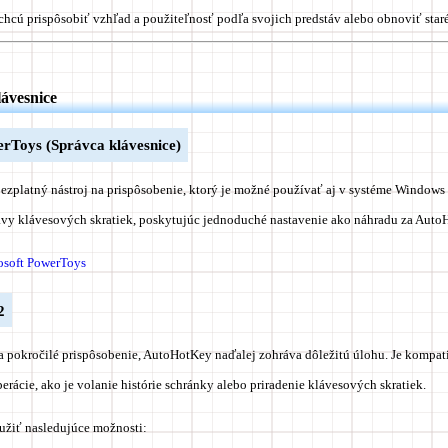
í chcú prispôsobiť vzhľad a použiteľnosť podľa svojich predstáv alebo obnoviť staré
lávesnice
rToys (Správca klávesnice)
bezplatný nástroj na prispôsobenie, ktorý je možné používať aj v systéme Window
avy klávesových skratiek, poskytujúc jednoduché nastavenie ako náhradu za Auto
rosoft PowerToys
2
na pokročilé prispôsobenie, AutoHotKey naďalej zohráva dôležitú úlohu. Je kompat
erácie, ako je volanie histórie schránky alebo priradenie klávesových skratiek.
užiť nasledujúce možnosti: