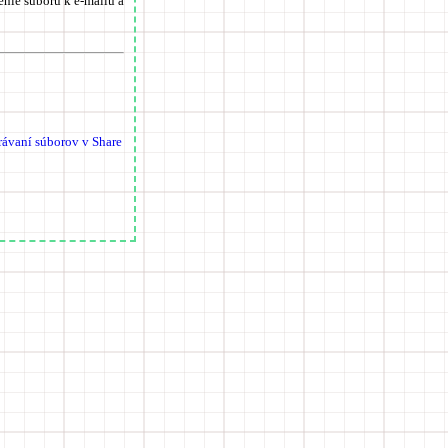
jenie súboru k e-mailu a
rávaní súborov v Share