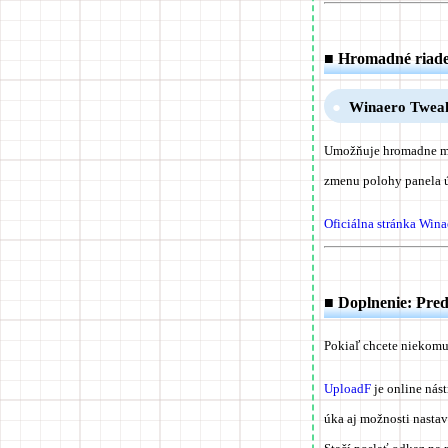
■ Hromadné riade
Winaero Twea
Umožňuje hromadne me
zmenu polohy panela 
Oficiálna stránka Win
■ Doplnenie: Pre
Pokiaľ chcete niekomu
UploadF
je online nás
úka aj možnosti nasta