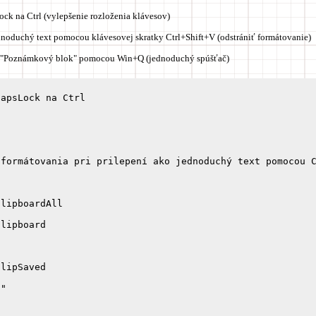
ock na Ctrl (vylepšenie rozloženia klávesov)
ednoduchý text pomocou klávesovej skratky Ctrl+Shift+V (odstrániť formátovanie)
ť "Poznámkový blok" pomocou Win+Q (jednoduchý spúšťač)
apsLock na Ctrl



formátovania pri prilepení ako jednoduchý text pomocou C
lipboardAll

lipboard

lipSaved

"
