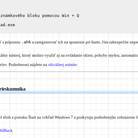
známkového bloku pomocou Win + Q

iť s príponou
.ahk
a zaregistrovať ich na spustenie pri štarte, čím zabezpečíte nepr
álny nástroj, ktorý možno využiť aj na ovládanie okien, pohyby myšou, automatiz
elov. Podrobnosti nájdete na
oficiálnej stránke
.
Prieskumníka
 úloh a ponuku Štart na vzhľad Windows 7 a poskytuje podrobnejšie zobrazenie št
tAllBack