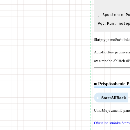
; Spustenie Po
Skripty je možné ulož
AutoHotKey je univerz
ov a mnoho ďalších úč
■ Prispôsobenie 
StartAllBack
Umožňuje zmeniť panel
Oficiálna stránka Star