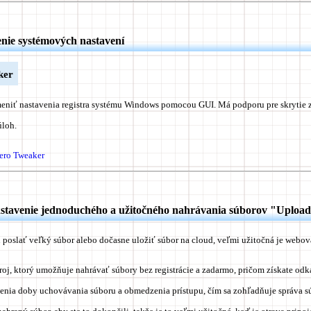
nie systémových nastavení
ker
niť nastavenia registra systému Windows pomocou GUI. Má podporu pre skrytie 
úloh.
aero Tweaker
dstavenie jednoduchého a užitočného nahrávania súborov "Uploa
 poslať veľký súbor alebo dočasne uložiť súbor na cloud, veľmi užitočná je webo
troj, ktorý umožňuje nahrávať súbory bez registrácie a zadarmo, pričom získate od
venia doby uchovávania súboru a obmedzenia prístupu, čím sa zohľadňuje správa s