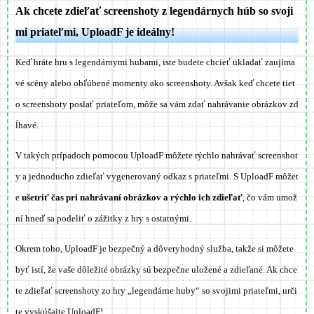
Ak chcete zdieľať screenshoty z legendárnych húb so svoji
mi priateľmi, UploadF je ideálny!
Keď hráte hru s legendárnymi hubami, iste budete chcieť ukladať zaujíma
vé scény alebo obľúbené momenty ako screenshoty. Avšak keď chcete tiet
o screenshoty poslať priateľom, môže sa vám zdať nahrávanie obrázkov zd
ĺhavé.
V takých prípadoch pomocou UploadF môžete rýchlo nahrávať screenshot
y a jednoducho zdieľať vygenerovaný odkaz s priateľmi. S UploadF môžet
e
ušetriť čas pri nahrávaní obrázkov a rýchlo ich zdieľať
, čo vám umož
ní hneď sa podeliť o zážitky z hry s ostatnými.
Okrem toho, UploadF je bezpečný a dôveryhodný služba, takže si môžete
byť istí, že vaše dôležité obrázky sú bezpečne uložené a zdieľané. Ak chce
te zdieľať screenshoty zo hry „legendárne huby“ so svojimi priateľmi, urči
te vyskúšajte UploadF!