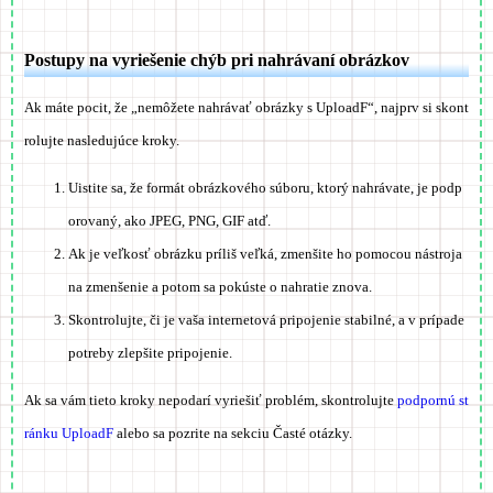
Postupy na vyriešenie chýb pri nahrávaní obrázkov
Ak máte pocit, že „nemôžete nahrávať obrázky s UploadF“, najprv si skont
rolujte nasledujúce kroky.
Uistite sa, že formát obrázkového súboru, ktorý nahrávate, je podp
orovaný, ako JPEG, PNG, GIF atď.
Ak je veľkosť obrázku príliš veľká, zmenšite ho pomocou nástroja
na zmenšenie a potom sa pokúste o nahratie znova.
Skontrolujte, či je vaša internetová pripojenie stabilné, a v prípade
potreby zlepšite pripojenie.
Ak sa vám tieto kroky nepodarí vyriešiť problém, skontrolujte
podpornú st
ránku UploadF
alebo sa pozrite na sekciu Časté otázky.