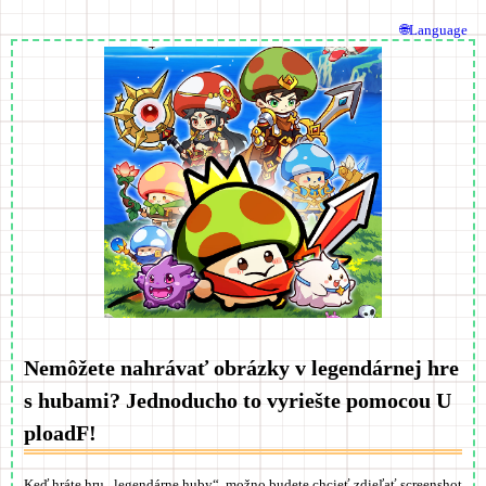
🌐Language
Nemôžete nahrávať obrázky v legendárnej hre
s hubami? Jednoducho to vyriešte pomocou U
ploadF!
Keď hráte hru „legendárne huby“, možno budete chcieť zdieľať screenshot