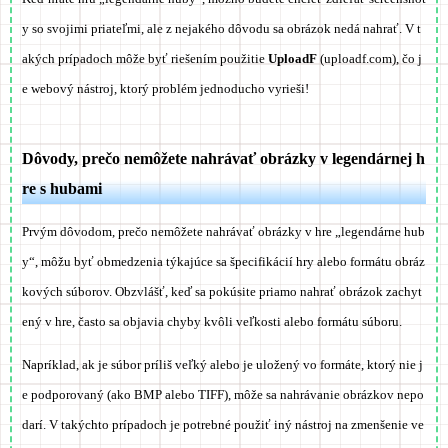
y so svojimi priateľmi, ale z nejakého dôvodu sa obrázok nedá nahrať. V t
akých prípadoch môže byť riešením použitie
UploadF
(uploadf.com), čo j
e webový nástroj, ktorý problém jednoducho vyrieši!
Dôvody, prečo nemôžete nahrávať obrázky v legendárnej h
re s hubami
Prvým dôvodom, prečo nemôžete nahrávať obrázky v hre „legendárne hub
y“, môžu byť obmedzenia týkajúce sa špecifikácií hry alebo formátu obráz
kových súborov. Obzvlášť, keď sa pokúsite priamo nahrať obrázok zachyt
ený v hre, často sa objavia chyby kvôli veľkosti alebo formátu súboru.
Napríklad, ak je súbor príliš veľký alebo je uložený vo formáte, ktorý nie j
e podporovaný (ako BMP alebo TIFF), môže sa nahrávanie obrázkov nepo
darí. V takýchto prípadoch je potrebné použiť iný nástroj na zmenšenie ve