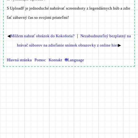
S UploadF je jednoduché nahrávať screenshoty z legendárnych húb a zdie
ľať zábavný čas so svojimi priateľmi!
◀
Môžem nahrať obrázok do Kokoforia?
｜
Nezabudnuteľný bezplatný na
hrávač súborov na zdieľanie snímok obrazovky z online hier
▶
Hlavná stránka
Pomoc
Kontakt
🌐Language