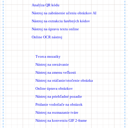
Analýza QR kódu
Nástroj na zabránenie učeniu obrázkov AI
Nástroj na extrakciu farebných kódov
Nástroj na úpravu textu online
Online OCR nástroj
Tvorca mozaiky
Nástroj na orezávanie
Nástroj na zmenu veľkosti
Nástroj na otáčanie/otočenie obrázka
Online úprava obrázkov
Nástroj na priehľadné pozadie
Pridanie vodotlače na obrázok
Nástroj na rozmazanie tváre
Nástroj na konverziu GIF 2-frame