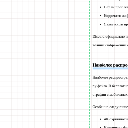
Нет ли проблем
Корректен ли 
Является ли п
Discord официально п
тояния изображения м
Наиболее распро
Наиболее распростран
ру файла. В бесплатн
ографии с мобильных
Особенно следующие 
4K-скриншот
Картинки в фо