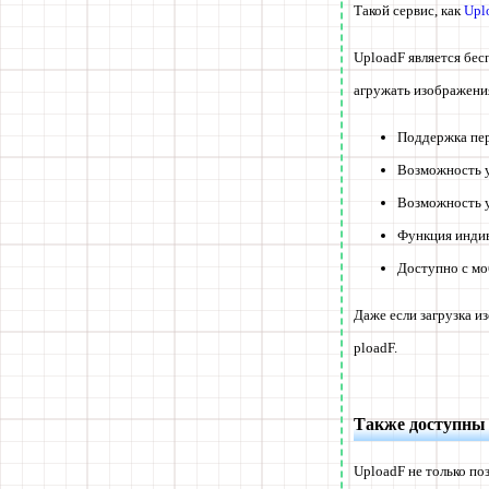
Такой сервис, как
Upl
UploadF является бес
агружать изображения
Поддержка пе
Возможность у
Возможность у
Функция индив
Доступно с мо
Даже если загрузка и
ploadF.
Также доступны
UploadF не только по