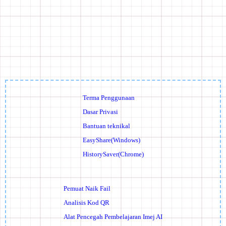
Terma Penggunaan
Dasar Privasi
Bantuan teknikal
EasyShare(Windows)
HistorySaver(Chrome)
Pemuat Naik Fail
Analisis Kod QR
Alat Pencegah Pembelajaran Imej AI