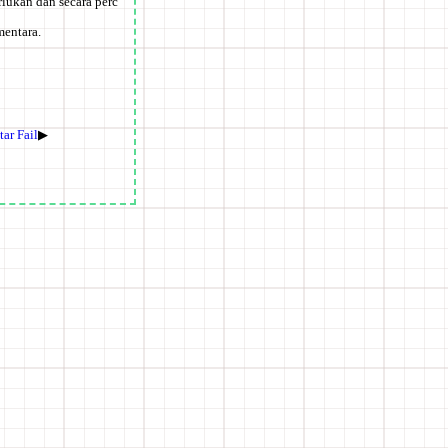
rlukan dan secara perc
mentara.
ar Fail
▶