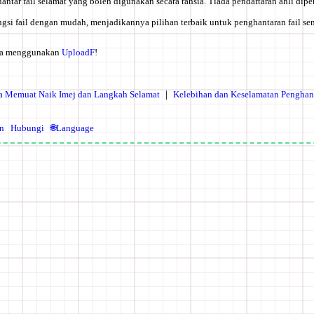
antar fail selamat yang boleh digunakan secara rahsia. Tiada pendaftaran ahli dipe
gsi fail dengan mudah, menjadikannya pilihan terbaik untuk penghantaran fail se
uba menggunakan
UploadF
!
 Memuat Naik Imej dan Langkah Selamat
｜
Kelebihan dan Keselamatan Penghant
n
Hubungi
🌐Language