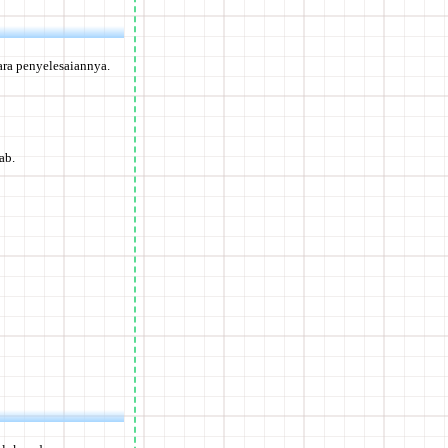
ara penyelesaiannya.
ab.