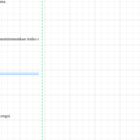
una.
meminimumkan risiko r
kongsi.