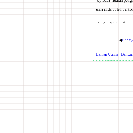
'UploadF' adalah pengh
uma anda boleh berkon
Jangan ragu untuk c
◀
Bahaya
Laman Utama
Bantua