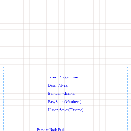
Terma Penggunaan
Dasar Privasi
Bantuan teknikal
EasyShare(Windows)
HistorySaver(Chrome)
Pemuat Naik Fail