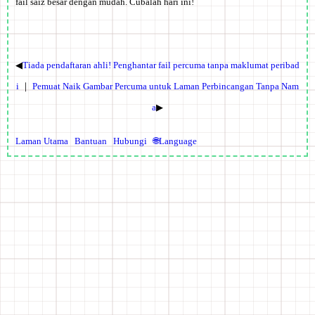
fail saiz besar dengan mudah. Cubalah hari ini!
◀
Tiada pendaftaran ahli! Penghantar fail percuma tanpa maklumat peribad
i
｜
Pemuat Naik Gambar Percuma untuk Laman Perbincangan Tanpa Nam
a
▶
Laman Utama
Bantuan
Hubungi
🌐Language