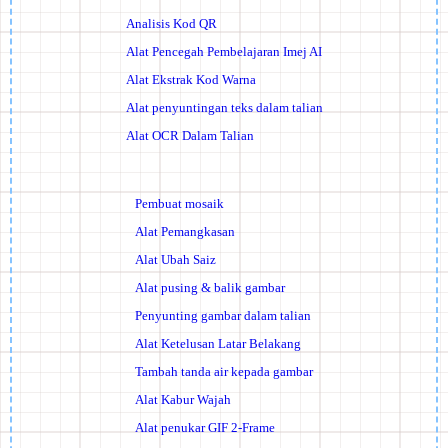
Analisis Kod QR
Alat Pencegah Pembelajaran Imej AI
Alat Ekstrak Kod Warna
Alat penyuntingan teks dalam talian
Alat OCR Dalam Talian
Pembuat mosaik
Alat Pemangkasan
Alat Ubah Saiz
Alat pusing & balik gambar
Penyunting gambar dalam talian
Alat Ketelusan Latar Belakang
Tambah tanda air kepada gambar
Alat Kabur Wajah
Alat penukar GIF 2-Frame