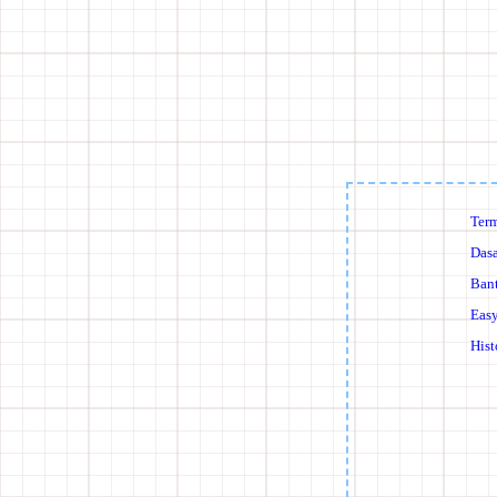
Ter
Dasa
Bant
Eas
His