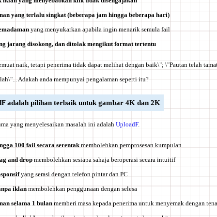
k iklan yang menyebabkan klik tidak disengajakan
an yang terlalu singkat (beberapa jam hingga beberapa hari)
 pemadaman
yang menyukarkan apabila ingin menarik semula fail
ng jarang disokong, dan ditolak mengikut format tertentu
emuat naik, tetapi penerima tidak dapat melihat dengan baik\"; \"Pautan telah tama
ah\"... Adakah anda mempunyai pengalaman seperti itu?
F adalah pilihan terbaik untuk gambar 4K dan 2K
uma yang menyelesaikan masalah ini adalah
UploadF
.
ngga 100 fail secara serentak
membolehkan pemprosesan kumpulan
ag and drop
membolehkan sesiapa sahaja beroperasi secara intuitif
sponsif
yang serasi dengan telefon pintar dan PC
npa iklan
membolehkan penggunaan dengan selesa
an selama 1 bulan
memberi masa kepada penerima untuk menyemak dengan ten