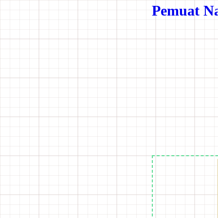
Pemuat Na