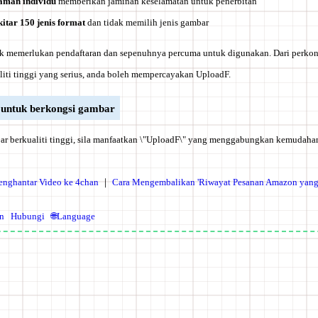
aman individu
memberikan jaminan keselamatan untuk penerbitan
tar 150 jenis format
dan tidak memilih jenis gambar
ak memerlukan pendaftaran dan sepenuhnya percuma untuk digunakan. Dari perkong
liti tinggi yang serius, anda boleh mempercayakan UploadF.
 untuk berkongsi gambar
r berkualiti tinggi, sila manfaatkan \"UploadF\" yang menggabungkan kemudahan
nghantar Video ke 4chan
｜
Cara Mengembalikan 'Riwayat Pesanan Amazon yang
n
Hubungi
🌐Language