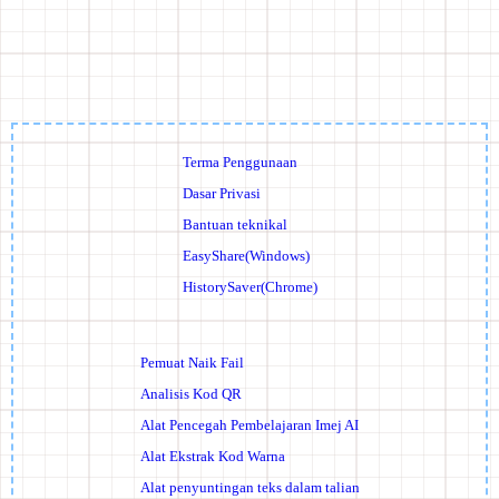
Terma Penggunaan
Dasar Privasi
Bantuan teknikal
EasyShare(Windows)
HistorySaver(Chrome)
Pemuat Naik Fail
Analisis Kod QR
Alat Pencegah Pembelajaran Imej AI
Alat Ekstrak Kod Warna
Alat penyuntingan teks dalam talian