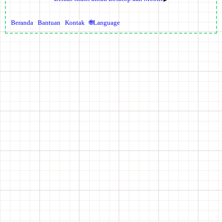
Beranda
Bantuan
Kontak
🌐Language