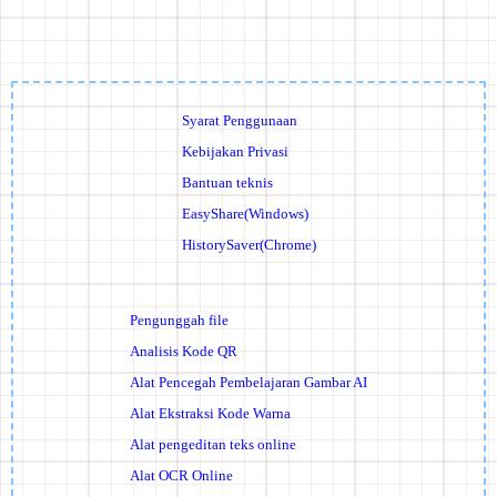
Syarat Penggunaan
Kebijakan Privasi
Bantuan teknis
EasyShare(Windows)
HistorySaver(Chrome)
Pengunggah file
Analisis Kode QR
Alat Pencegah Pembelajaran Gambar AI
Alat Ekstraksi Kode Warna
Alat pengeditan teks online
Alat OCR Online