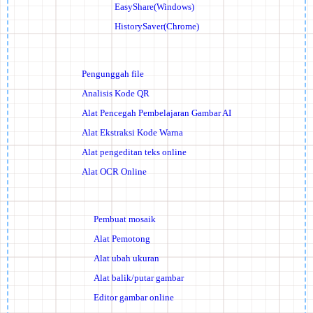
EasyShare(Windows)
HistorySaver(Chrome)
Pengunggah file
Analisis Kode QR
Alat Pencegah Pembelajaran Gambar AI
Alat Ekstraksi Kode Warna
Alat pengeditan teks online
Alat OCR Online
Pembuat mosaik
Alat Pemotong
Alat ubah ukuran
Alat balik/putar gambar
Editor gambar online