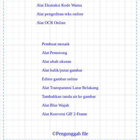
Alat Ekstraksi Kode Warna
Alat pengeditan teks online
Alat OCR Online
Pembuat mosaik
Alat Pemotong
Alat ubah ukuran
Alat balik/putar gambar
Editor gambar online
Alat Transparansi Latar Belakang
Tambahkan tanda air ke gambar
Alat Blur Wajah
Alat Konversi GIF 2-Frame
©
Pengunggah file