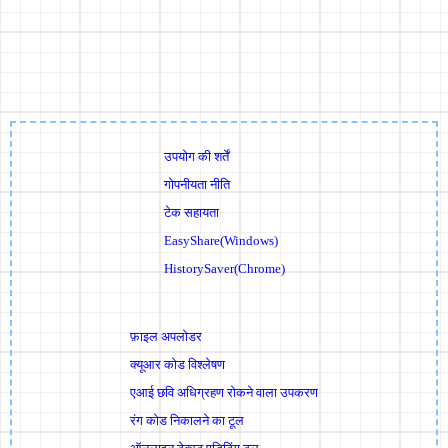
उपयोग की शर्तें
गोपनीयता नीति
टेक सहायता
EasyShare(Windows)
HistorySaver(Chrome)
फ़ाइल अपलोडर
क्यूआर कोड विश्लेषण
एआई छवि अधिग्रहण रोकने वाला उपकरण
रंग कोड निकालने का टूल