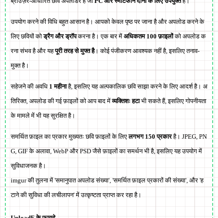
ब्राउज़र-आधारित छवि अपलोडर है जो
PC और स्मार्टफोन दोनों के लिए उपयुक्त
है।
उपयोग करने की विधि बहुत आसान है। आपको केवल पृष्ठ पर जाना है और अपलोड करने के
लिए छवियों को
ड्रैग और ड्रॉप
करना है। एक बार में
अधिकतम 100 फ़ाइलों
को अपलोड क
रना संभव है और यह
पूरी तरह से मुफ्त है
। कोई पंजीकरण आवश्यक नहीं है, इसलिए तनाव-
मुक्त है।
सहेजने की अवधि
1 महीना
है, इसलिए यह अल्पकालिक छवि साझा करने के लिए आदर्श है। अ
तिरिक्त, अपलोड की गई फ़ाइलों को आप बाद में
व्यक्तिशः हटा
भी सकते हैं, इसलिए गोपनीयता
के मामले में भी यह सुरक्षित है।
समर्थित फ़ाइल का प्रकार मुख्यतः छवि फ़ाइलों के लिए
लगभग 150 प्रकार
है। JPEG, PN
G, GIF के अलावा, WebP और PSD जैसे फ़ाइलों का समर्थन भी है, इसलिए यह उपयोग में
सुविधाजनक है।
imgur की तुलना में 'समानुपात अपलोड संख्या', 'समर्थित फ़ाइल प्रकारों की संख्या', और 'ह
टाने की सुविधा की लचीलापन' में उत्कृष्टता प्राप्त कर रहा है।
UploadF के फ़ायदे