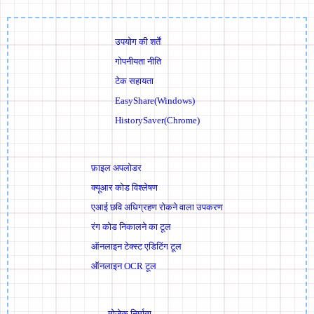
उपयोग की शर्तें
गोपनीयता नीति
टेक सहायता
EasyShare(Windows)
HistorySaver(Chrome)
फ़ाइल अपलोडर
क्यूआर कोड विश्लेषण
एआई छवि अधिग्रहण रोकने वाला उपकरण
रंग कोड निकालने का टूल
ऑनलाइन टेक्स्ट एडिटिंग टूल
ऑनलाइन OCR टूल
मोज़ेक निर्माता