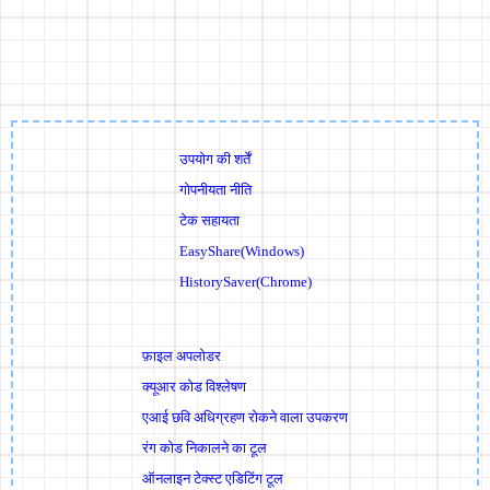
उपयोग की शर्तें
गोपनीयता नीति
टेक सहायता
EasyShare(Windows)
HistorySaver(Chrome)
फ़ाइल अपलोडर
क्यूआर कोड विश्लेषण
एआई छवि अधिग्रहण रोकने वाला उपकरण
रंग कोड निकालने का टूल
ऑनलाइन टेक्स्ट एडिटिंग टूल