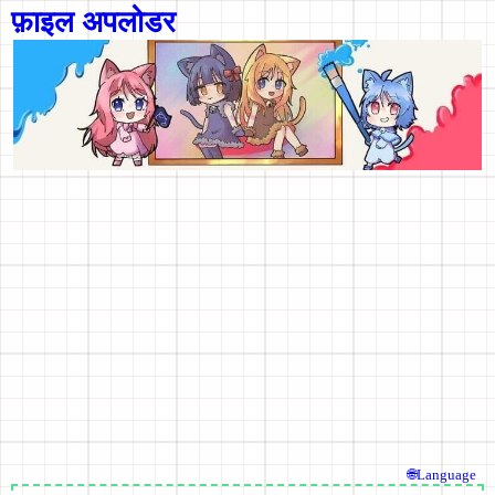
फ़ाइल अपलोडर
🌐Language