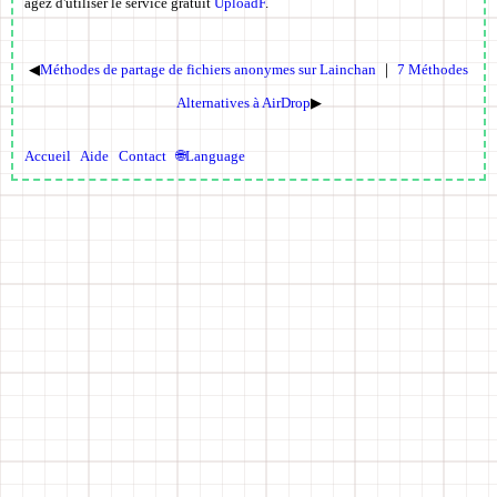
agez d'utiliser le service gratuit
UploadF
.
◀
Méthodes de partage de fichiers anonymes sur Lainchan
｜
7 Méthodes
Alternatives à AirDrop
▶
Accueil
Aide
Contact
🌐Language